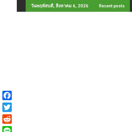
Skip
วันพฤหัสบดี, สิงหาคม 6, 2026
Recent posts
to
content
F
a
T
c
w
R