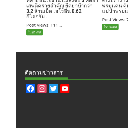
หลายหน่วยงาน แถลงจับ 3 คดียา
คณะทำงานร
เสพติดรายสำคัญ ยึดยาบ้ากว่า
พรมแดน คุ
3.2 ล้านเม็ด เฮโรอีน 8.62
แม่น้ำพรม
กิโลกรัม .
Post Views: 7
Post Views: 111 ...
ในประทศ
ในประทศ
ติดตามข่าวสาร
F
In
T
Y
ac
st
w
o
e
a
itt
u
b
gr
er
T
o
a
u