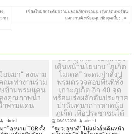
e
ัง
เชียงใหม่ยกระดับความปลอดภัยทางถนน เร่งถอดบทเรียน
ความ
สงกรานต์ พร้อมคุมเข้มจุดเสี่ยง .
“รมว. สุขาติ” ไม่แผ่วสั่ง
เดินหน้านโยบาย “ภูเก็ต
มียนมา“ ลงนาม
โมเดล” ระดมกำลังปู
้งคณะทำงานร่วม
พรมตรวจสอบพื้นที่ทั้ง
ิษข้ามพรมแดน
เกาะภูเก็ต อีก 40 จุด
รองคุณภาพน้ำ
พร้อมเร่งผลักดันประกาศ
น้ำพรมแดน
ป่านันทนาการหาดนุ้ย
ภูเก็ต เพื่อประชาชนได้
เข้าใช้ประโยชน์
admin1
06/08/2026
admin1
มา“ ลงนาม TOR ตั้ง
“รมว. สุขาติ” ไม่แผ่วสั่งเดินหน้า