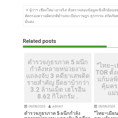
b
er
di
g
bl
e
y
แนะแนว
ผู้ว่าฯ เชียงใหม่ เอาจริง! สั่งตรวจสอบข้อมูลเชิงลึกย้อนหล
o
t
er
r
st
Li
เรื่อง
คัดกรองความผิดปกติด้านทะเบียนราษฎร-ธุรกรรม สกัดภัย
o
n
มั่นคง .
k
k
Related posts
ตำรวจภูธรภาค 5 ผนึก
”ไทย–เ
กำลังหลายหน่วยงาน
TOR ตั
แถลงจับ 3 คดียาเสพติด
แก้มลพ
รายสำคัญ ยึดยาบ้ากว่า
คุ้มค
3.2 ล้านเม็ด เฮโรอีน
แม่
8.62 กิโลกรัม .
06/08/2026
admin1
06/08/2026
ตำรวจภูธรภาค 5 ผนึกกำลัง
”ไทย–เมียน