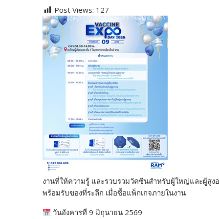
ac
w
e
n
o
u
nt
o
Post Views:
127
e
itt
d
e
g
m
er
p
b
er
di
g
bl
e
y
o
t
er
r
st
Li
o
n
k
k
งานที่ให้ความรู้ และรวบรวมวัคซีนสำหรับผู้ใหญ่และผู้สู
พร้อมรับของที่ระลึก เมื่อซื้อแพ็กเกจภายในงาน
วันอังคารที่ 9 มิถุนายน 2569