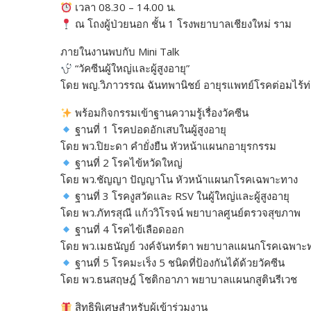
เวลา 08.30 – 14.00 น.
ณ โถงผู้ป่วยนอก ชั้น 1 โรงพยาบาลเชียงใหม่ ราม
ภายในงานพบกับ Mini Talk
“วัคซีนผู้ใหญ่และผู้สูงอายุ”
โดย พญ.วิภาวรรณ ฉันทพานิชย์ อายุรแพทย์โรคต่อมไร้
พร้อมกิจกรรมเข้าฐานความรู้เรื่องวัคซีน
ฐานที่ 1 โรคปอดอักเสบในผู้สูงอายุ
โดย พว.ปิยะดา คำยั่งยืน หัวหน้าแผนกอายุรกรรม
ฐานที่ 2 โรคไข้หวัดใหญ่
โดย พว.ชัญญา ปัญญาโน หัวหน้าแผนกโรคเฉพาะทาง
ฐานที่ 3 โรคงูสวัดและ RSV ในผู้ใหญ่และผู้สูงอายุ
โดย พว.ภัทรสุณี แก้ววิโรจน์ พยาบาลศูนย์ตรวจสุขภาพ
ฐานที่ 4 โรคไข้เลือดออก
โดย พว.เมธนัญย์ วงค์จันทร์ตา พยาบาลแผนกโรคเฉพาะ
ฐานที่ 5 โรคมะเร็ง 5 ชนิดที่ป้องกันได้ด้วยวัคซีน
โดย พว.ธนสฤษฎ์ โชติกอาภา พยาบาลแผนกสูตินรีเวช
สิทธิพิเศษสำหรับผู้เข้าร่วมงาน