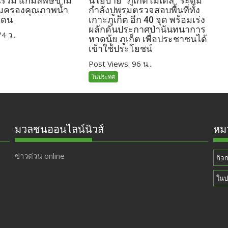
่วม แก้มลพิษข้าม
นโยบาย “ภูเก็ตโมเดล” ระดม
้มครองคุณภาพน้ำ
กำลังปูพรมตรวจสอบพื้นที่ทั้ง
แดน
เกาะภูเก็ต อีก 40 จุด พร้อมเร่ง
ผลักดันประกาศป่านันทนาการ
4 ว...
หาดนุ้ย ภูเก็ต เพื่อประชาชนได้
เข้าใช้ประโยชน์
Post Views: 96 น...
ในประทศ
มวลชนออนไลน์นิวส์
หมว
ข่าวด่วน online
กิจ
ในป