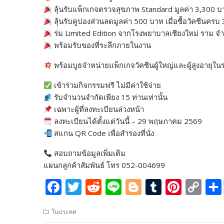
ลุ้นรับแพ็กเกจตรวจสุขภาพ Standard มูลค่า 3,300 บ
ลุ้นรับคูปองส่วนลดมูลค่า 500 บาท เมื่อซื้อวัคซีนคร
ร่ม Limited Edition จากโรงพยาบาลเชียงใหม่ ราม จ
พร้อมรับของที่ระลึกภายในงาน
พร้อมบูธจำหน่ายแพ็กเกจวัคซีนผู้ใหญ่และผู้สูงอายุใน
เข้าร่วมกิจกรรมฟรี ไม่มีค่าใช้จ่าย
รับจำนวนจำกัดเพียง 15 ท่านเท่านั้น
เฉพาะผู้ที่ลงทะเบียนล่วงหน้า
ลงทะเบียนได้ตั้งแต่วันนี้ – 29 พฤษภาคม 2569
สแกน QR Code เพื่อสำรองที่นั่ง
สอบถามข้อมูลเพิ่มเติม
แผนกลูกค้าสัมพันธ์ โทร 052-004699
F
T
R
Li
Bl
T
Pi
C
ac
w
e
n
o
u
nt
o
ในประทศ
e
itt
d
e
g
m
er
p