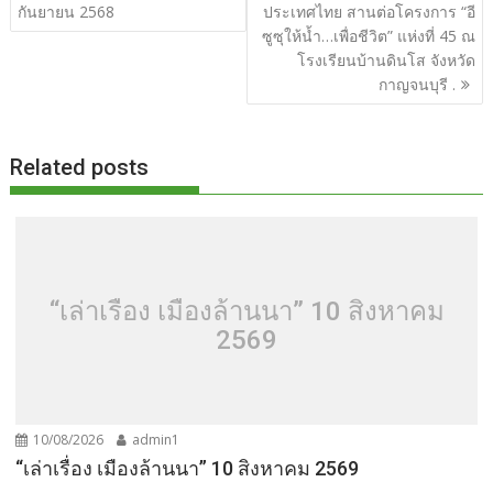
o
t
er
r
st
Li
เรื่อง
กันยายน 2568
ประเทศไทย สานต่อโครงการ “อี
o
n
ซูซุให้น้ำ…เพื่อชีวิต” แห่งที่ 45 ณ
โรงเรียนบ้านดินโส จังหวัด
k
k
กาญจนบุรี .
Related posts
“เล่าเรื่อง เมืองล้านนา” 10 สิงหาคม
2569
10/08/2026
admin1
“เล่าเรื่อง เมืองล้านนา” 10 สิงหาคม 2569