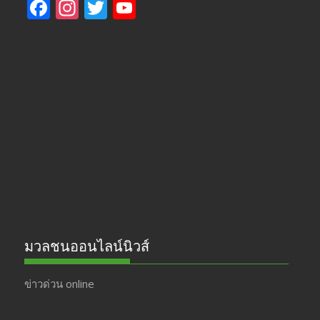
F
In
T
Y
ac
st
w
o
e
a
itt
u
b
gr
er
T
o
a
u
o
m
b
k
e
มวลชนออนไลน์นิวส์
ข่าวด่วน online