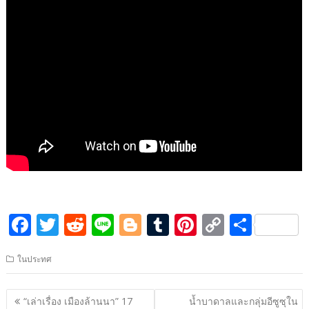
F
T
R
Li
Bl
T
Pi
C
S
ac
w
e
n
o
u
nt
o
h
ในประทศ
e
itt
d
e
g
m
er
p
ar
b
er
di
g
bl
e
y
e
แนะแนว
“เล่าเรื่อง เมืองล้านนา” 17
น้ำบาดาลและกลุ่มอีซูซุใน