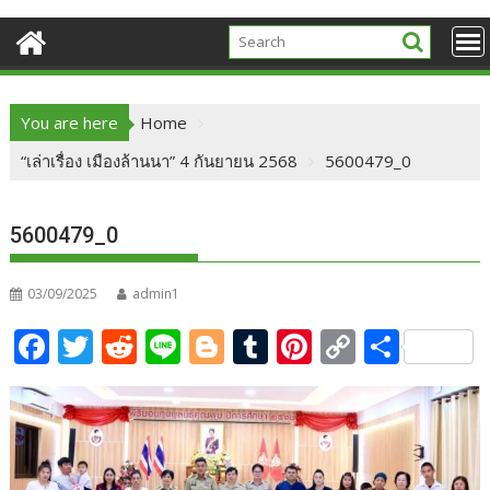
You are here
Home
“เล่าเรื่อง เมืองล้านนา” 4 กันยายน 2568
5600479_0
5600479_0
03/09/2025
admin1
F
T
R
Li
Bl
T
Pi
C
S
ac
w
e
n
o
u
nt
o
h
e
itt
d
e
g
m
er
p
ar
b
er
di
g
bl
e
y
e
o
t
er
r
st
Li