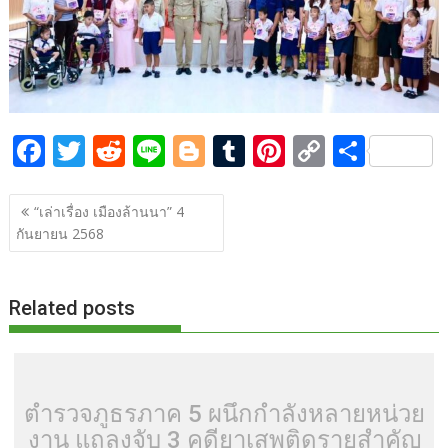
o
n
k
k
F
T
R
Li
Bl
T
Pi
C
S
ac
w
e
n
o
u
nt
o
h
แนะแนว
e
itt
d
e
g
m
er
p
ar
“เล่าเรื่อง เมืองล้านนา” 4
เรื่อง
กันยายน 2568
b
er
di
g
bl
e
y
e
o
t
er
r
st
Li
o
n
Related posts
k
k
ตำรวจภูธรภาค 5 ผนึกกำลังหลายหน่วย
งาน แถลงจับ 3 คดียาเสพติดรายสำคัญ