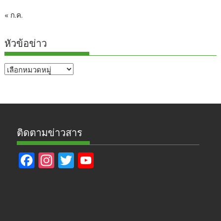
« ก.ค.
หัวข้อข่าว
หัวข้อ
ข่าว
ติดตามข่าวสาร
F
In
T
Y
ac
st
w
o
e
a
itt
u
b
gr
er
T