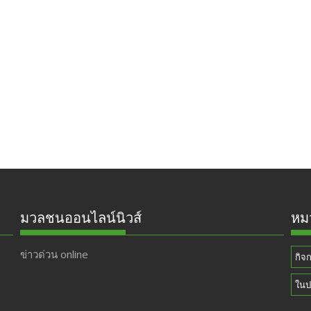
มวลชนออนไลน์นิวส์
หมว
ข่าวด่วน online
กิจ
ในป