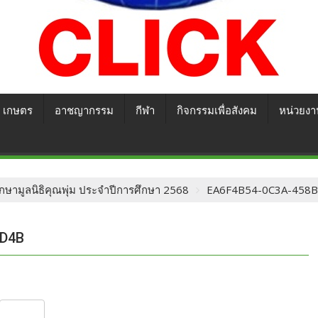
เกษตร
อาชญากรรม
กีฬา
กิจกรรมเพื่อสังคม
หน่วยงา
กษามูลนิธิคุณพุ่ม ประจำปีการศึกษา 2568
EA6F4B54-0C3A-458
4D4B
S