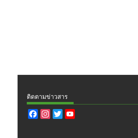
ติดตามข่าวสาร
F
In
T
Y
ac
st
w
o
e
a
itt
u