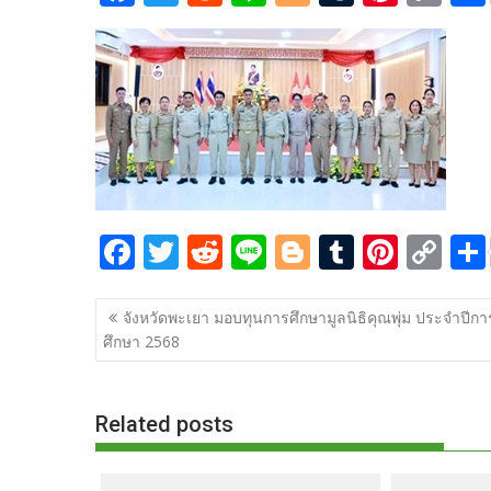
ac
w
e
n
o
u
nt
o
e
itt
d
e
g
m
er
p
b
er
di
g
bl
e
y
o
t
er
r
st
Li
o
n
k
k
F
T
R
Li
Bl
T
Pi
C
ac
w
e
n
o
u
nt
o
แนะแนว
e
itt
d
e
g
m
er
p
จังหวัดพะเยา มอบทุนการศึกษามูลนิธิคุณพุ่ม ประจำปีกา
เรื่อง
ศึกษา 2568
b
er
di
g
bl
e
y
o
t
er
r
st
Li
o
n
Related posts
k
k