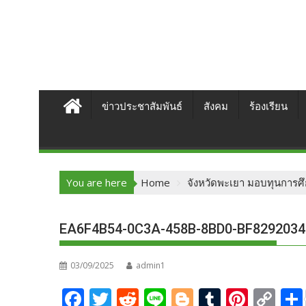
ข่าวประชาสัมพันธ์
สังคม
ร้องเรียน
You are here
Home
จังหวัดพะเยา มอบทุนการศึ
EA6F4B54-0C3A-458B-8BD0-BF829203
03/09/2025
admin1
F
T
R
Li
Bl
T
Pi
C