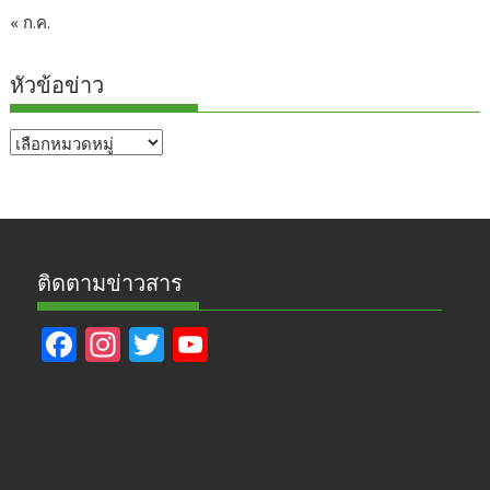
« ก.ค.
หัวข้อข่าว
หัวข้อ
ข่าว
ติดตามข่าวสาร
F
In
T
Y
ac
st
w
o
e
a
itt
u
b
gr
er
T
o
a
u