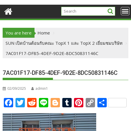
You are here
Home
SUN เปิดบ้านต้อนรับคณะ TopX 1 และ TopX 2 เยี่ยมชมบริษัท
7AC01F17-DF85-4DEF-9D2E-8DC50831146C
7AC01F17-DF85-4DEF-9D2E-8DC50831146C
02/09/2025
admin1
F
T
R
Li
Bl
T
Pi
C
S
ac
w
e
n
o
u
nt
o
h
e
itt
d
e
g
m
er
p
ar
b
er
di
g
bl
e
y
e