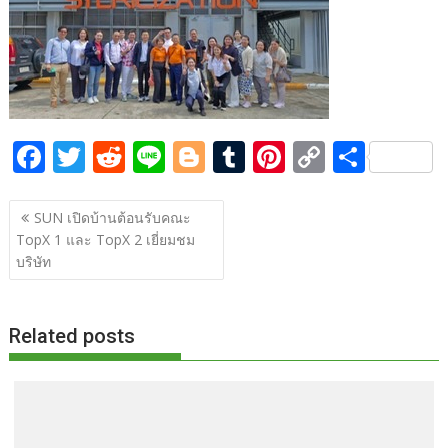
o
t
er
r
st
Li
o
n
k
k
F
T
R
Li
Bl
T
Pi
C
S
ac
w
e
n
o
u
nt
o
h
แนะแนว
e
itt
d
e
g
m
er
p
ar
SUN เปิดบ้านต้อนรับคณะ
เรื่อง
TopX 1 และ TopX 2 เยี่ยมชม
b
er
di
g
bl
e
y
e
บริษัท
o
t
er
r
st
Li
o
n
Related posts
k
k