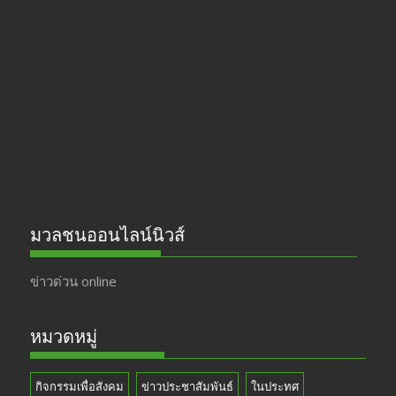
b
gr
er
T
o
a
u
o
m
b
k
e
มวลชนออนไลน์นิวส์
ข่าวด่วน online
หมวดหมู่
กิจกรรมเพื่อสังคม
ข่าวประชาสัมพันธ์
ในประทศ