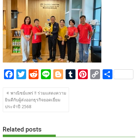
b
er
di
g
bl
e
y
e
o
t
er
r
st
Li
o
n
k
k
F
T
R
Li
Bl
T
Pi
C
S
ac
w
e
n
o
u
nt
o
h
แนะแนว
e
itt
d
e
g
m
er
p
ar
พาณิชย์แพร่ !! ร่วมแสดงความ
เรื่อง
ยินดีกับผู้ส่งออกธุรกิจยอดเยี่ยม
b
er
di
g
bl
e
y
e
ประจำปี 2568
o
t
er
r
st
Li
o
n
Related posts
k
k