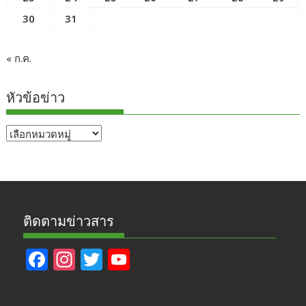
30
31
« ก.ค.
หัวข้อข่าว
หัวข้อ
ข่าว
ติดตามข่าวสาร
F
In
T
Y
ac
st
w
o
e
a
itt
u