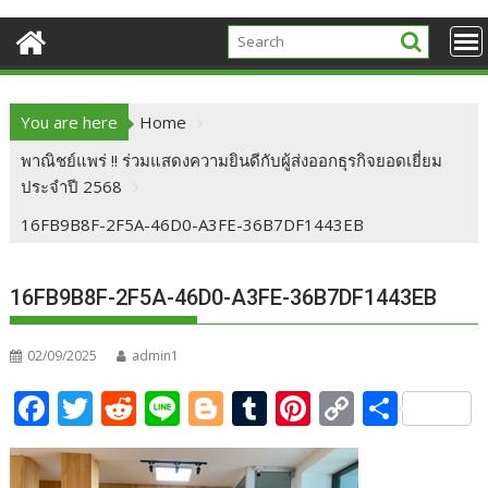
You are here
Home
พาณิชย์แพร่ !! ร่วมแสดงความยินดีกับผู้ส่งออกธุรกิจยอดเยี่ยม
ประจำปี 2568
16FB9B8F-2F5A-46D0-A3FE-36B7DF1443EB
16FB9B8F-2F5A-46D0-A3FE-36B7DF1443EB
02/09/2025
admin1
F
T
R
Li
Bl
T
Pi
C
S
ac
w
e
n
o
u
nt
o
h
e
itt
d
e
g
m
er
p
ar