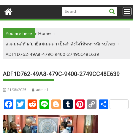
You are here
Home
สวดมนต์ทำสมาธิแผ่เมตตา เป็นกำลังใจให้ทหารนักรบไทย
ADF1D762-49A8-479C-9400-2749CC48E639
ADF1D762-49A8-479C-9400-2749CC48E639
31/08/2025
admin1
F
T
R
Li
Bl
T
Pi
C
S
ac
w
e
n
o
u
nt
o
h
e
itt
d
e
g
m
er
p
ar
b
er
di
g
bl
e
y
e