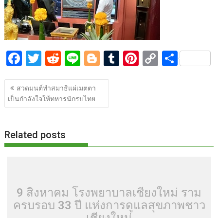
o
t
er
r
st
Li
o
n
k
k
F
T
R
Li
Bl
T
Pi
C
S
ac
w
e
n
o
u
nt
o
h
แนะแนว
e
itt
d
e
g
m
er
p
ar
สวดมนต์ทำสมาธิแผ่เมตตา
เรื่อง
เป็นกำลังใจให้ทหารนักรบไทย
b
er
di
g
bl
e
y
e
o
t
er
r
st
Li
o
n
Related posts
k
k
9 สิงหาคม โรงพยาบาลเชียงใหม่ ราม
ครบรอบ 33 ปี แห่งการดูแลสุขภาพชาว
เชียงใหม่