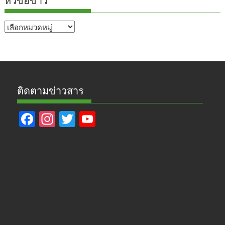
หัวข้อข่าว
หัวข้อ
ข่าว
ติดตามข่าวสาร
F
In
T
Y
ac
st
w
o
e
a
itt
u
b
gr
er
T
o
a
u
o
m
b
k
e