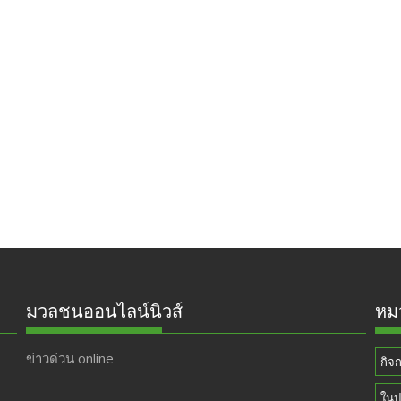
มวลชนออนไลน์นิวส์
หมว
ข่าวด่วน online
กิจ
ในป