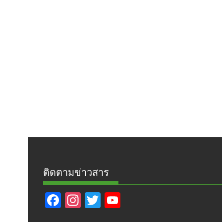
ติดตามข่าวสาร
F
In
T
Y
ac
st
w
o