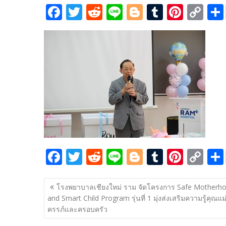
F
T
R
Li
Bl
T
Pi
C
ac
w
e
n
o
u
nt
o
e
itt
d
e
g
m
er
p
b
er
di
g
bl
e
y
o
t
er
r
st
Li
o
n
k
k
F
T
R
Li
Bl
T
Pi
C
ac
w
e
n
o
u
nt
o
แนะแนว
e
itt
d
e
g
m
er
p
โรงพยาบาลเชียงใหม่ ราม จัดโครงการ Safe Motherh
เรื่อง
and Smart Child Program รุ่นที่ 1 มุ่งส่งเสริมความรู้คุณแม่ต
b
er
di
g
bl
e
y
ครรภ์และครอบครัว
o
t
er
r
st
Li