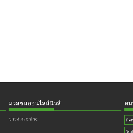
มวลชนออนไลน์นิวส์
หมว
ข่าวด่วน online
กิจ
ในป