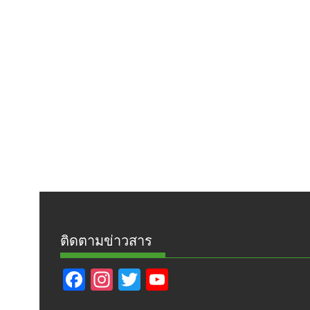
ติดตามข่าวสาร
F
In
T
Y
ac
st
w
o