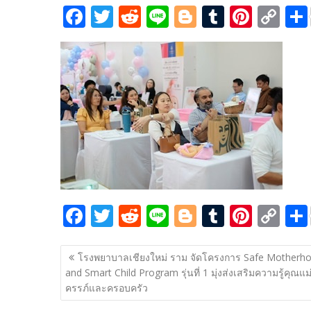
F
T
R
Li
Bl
T
Pi
C
ac
w
e
n
o
u
nt
o
e
itt
d
e
g
m
er
p
b
er
di
g
bl
e
y
o
t
er
r
st
Li
o
n
k
k
F
T
R
Li
Bl
T
Pi
C
ac
w
e
n
o
u
nt
o
แนะแนว
e
itt
d
e
g
m
er
p
โรงพยาบาลเชียงใหม่ ราม จัดโครงการ Safe Motherh
เรื่อง
and Smart Child Program รุ่นที่ 1 มุ่งส่งเสริมความรู้คุณแม่ต
b
er
di
g
bl
e
y
ครรภ์และครอบครัว
o
t
er
r
st
Li