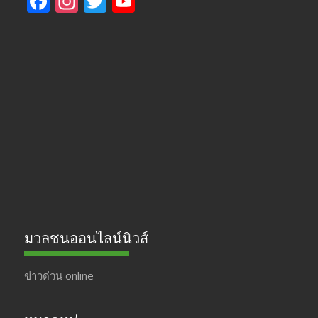
F
In
T
Y
ac
st
w
o
e
a
itt
u
b
gr
er
T
o
a
u
o
m
b
k
e
มวลชนออนไลน์นิวส์
ข่าวด่วน online