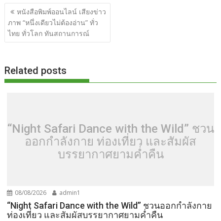
แนะแนว
e
itt
d
e
g
m
er
p
ar
หนังสือพิมพ์ออนไลน์ เสียงข่าว
เรื่อง
ภาพ “หนึ่งเดียวไม่ต้องอ่าน” ทั่ว
b
er
di
g
bl
e
y
e
ไทย ทั่วโลก ทันสถานการณ์
o
t
er
r
st
Li
o
n
Related posts
k
k
“Night Safari Dance with the Wild” ชวน
ออกกำลังกาย ท่องเที่ยว และสัมผัส
บรรยากาศยามค่ำคืน
08/08/2026
admin1
“Night Safari Dance with the Wild” ชวนออกกำลังกาย
ท่องเที่ยว และสัมผัสบรรยากาศยามค่ำคืน