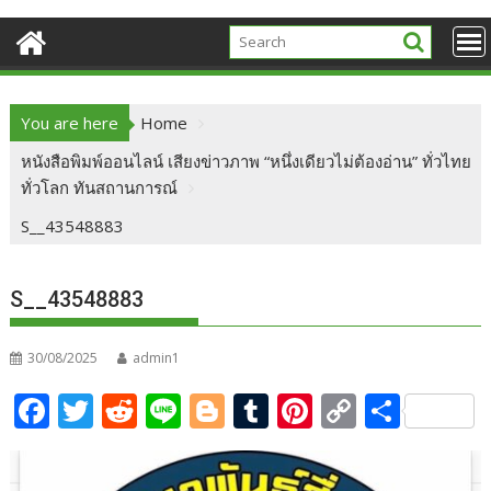
You are here
Home
หนังสือพิมพ์ออนไลน์ เสียงข่าวภาพ “หนึ่งเดียวไม่ต้องอ่าน” ทั่วไทย
ทั่วโลก ทันสถานการณ์
S__43548883
S__43548883
30/08/2025
admin1
F
T
R
Li
Bl
T
Pi
C
S
ac
w
e
n
o
u
nt
o
h
e
itt
d
e
g
m
er
p
ar