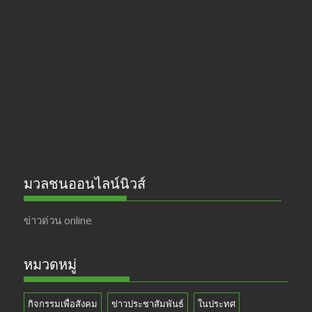
b
gr
er
T
o
a
u
o
m
b
k
e
มวลชนออนไลน์นิวส์
ข่าวด่วน online
หมวดหมู่
กิจกรรมเพื่อสังคม
ข่าวประชาสัมพันธ์
ในประทศ