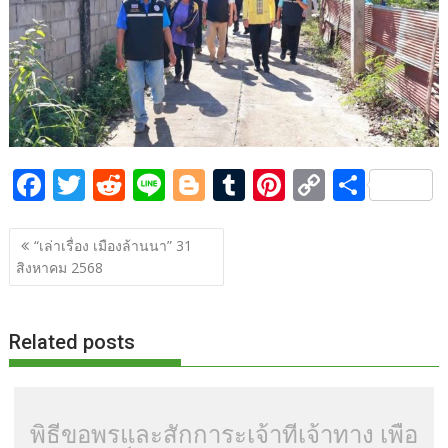
o
n
k
k
F
T
R
Li
Bl
T
Pi
C
S
ac
w
e
n
o
u
nt
o
h
แนะแนว
e
itt
d
e
g
m
er
p
ar
“เล่าเรื่อง เมืองล้านนา” 31
เรื่อง
สิงหาคม 2568
b
er
di
g
bl
e
y
e
o
t
er
r
st
Li
o
n
Related posts
k
k
พิธีขอพรและสักการะเจ้าที่เจ้าทาง เพื่อ