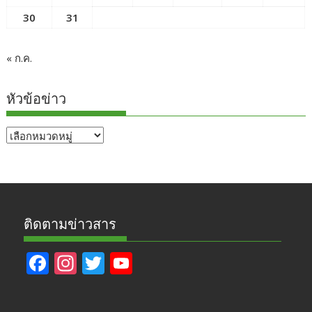
30
31
« ก.ค.
หัวข้อข่าว
หัวข้อ
ข่าว
ติดตามข่าวสาร
F
In
T
Y
ac
st
w
o
e
a
itt
u