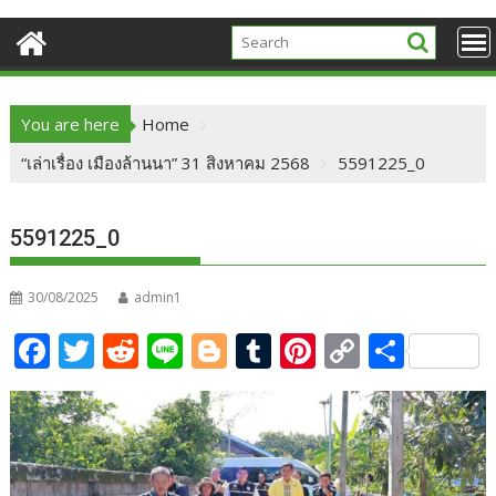
You are here
Home
“เล่าเรื่อง เมืองล้านนา” 31 สิงหาคม 2568
5591225_0
5591225_0
30/08/2025
admin1
F
T
R
Li
Bl
T
Pi
C
S
ac
w
e
n
o
u
nt
o
h
e
itt
d
e
g
m
er
p
ar
b
er
di
g
bl
e
y
e
o
t
er
r
st
Li