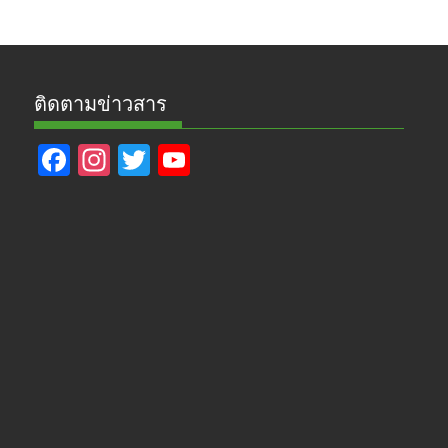
ติดตามข่าวสาร
F
In
T
Y
ac
st
w
o
e
a
itt
u
b
gr
er
T
o
a
u
o
m
b
k
e