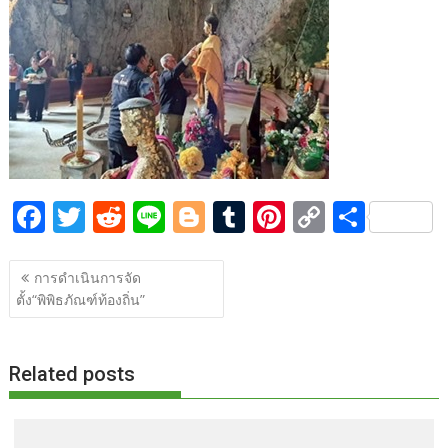
o
t
er
r
st
Li
o
n
k
k
F
T
R
Li
Bl
T
Pi
C
S
ac
w
e
n
o
u
nt
o
h
แนะแนว
e
itt
d
e
g
m
er
p
ar
การดำเนินการจัด
เรื่อง
ตั้ง“พิพิธภัณฑ์ท้องถิ่น”
b
er
di
g
bl
e
y
e
o
t
er
r
st
Li
o
n
Related posts
k
k