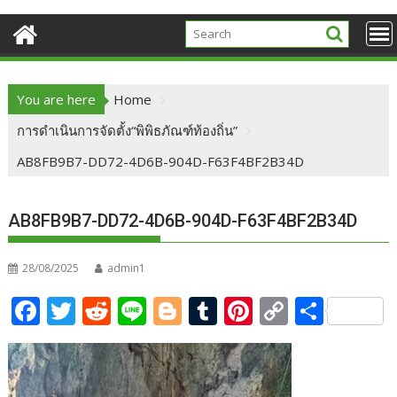
You are here
Home
การดำเนินการจัดตั้ง“พิพิธภัณฑ์ท้องถิ่น”
AB8FB9B7-DD72-4D6B-904D-F63F4BF2B34D
AB8FB9B7-DD72-4D6B-904D-F63F4BF2B34D
28/08/2025
admin1
F
T
R
Li
Bl
T
Pi
C
S
ac
w
e
n
o
u
nt
o
h
e
itt
d
e
g
m
er
p
ar
b
er
di
g
bl
e
y
e