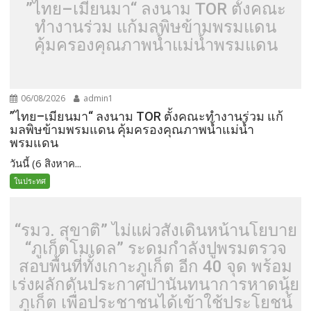
”ไทย–เมียนมา“ ลงนาม TOR ตั้งคณะ
ทำงานร่วม แก้มลพิษข้ามพรมแดน
คุ้มครองคุณภาพน้ำแม่น้ำพรมแดน
06/08/2026
admin1
”ไทย–เมียนมา“ ลงนาม TOR ตั้งคณะทำงานร่วม แก้
มลพิษข้ามพรมแดน คุ้มครองคุณภาพน้ำแม่น้ำ
พรมแดน
วันนี้ (6 สิงหาค...
ในประทศ
“รมว. สุขาติ” ไม่แผ่วสั่งเดินหน้านโยบาย
“ภูเก็ตโมเดล” ระดมกำลังปูพรมตรวจ
สอบพื้นที่ทั้งเกาะภูเก็ต อีก 40 จุด พร้อม
เร่งผลักดันประกาศป่านันทนาการหาดนุ้ย
ภูเก็ต เพื่อประชาชนได้เข้าใช้ประโยชน์