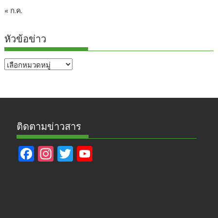
« ก.ค.
หัวข้อข่าว
หัวข้อ
ข่าว
ติดตามข่าวสาร
F
In
T
Y
ac
st
w
o
e
a
itt
u
b
gr
er
T
o
a
u