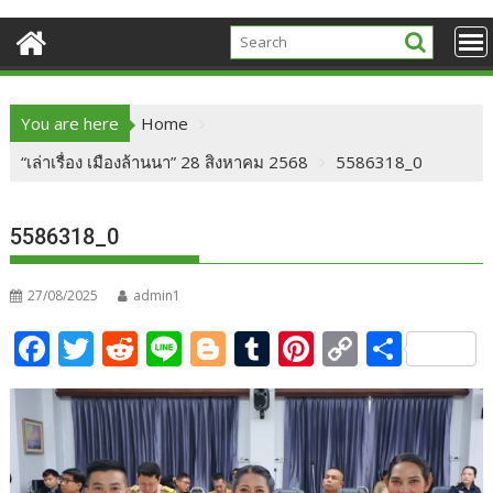
You are here
Home
“เล่าเรื่อง เมืองล้านนา” 28 สิงหาคม 2568
5586318_0
5586318_0
27/08/2025
admin1
F
T
R
Li
Bl
T
Pi
C
S
ac
w
e
n
o
u
nt
o
h
e
itt
d
e
g
m
er
p
ar
b
er
di
g
bl
e
y
e
o
t
er
r
st
Li