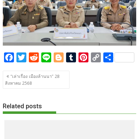
o
n
k
k
F
T
R
Li
Bl
T
Pi
C
S
ac
w
e
n
o
u
nt
o
h
แนะแนว
e
itt
d
e
g
m
er
p
ar
“เล่าเรื่อง เมืองล้านนา” 28
เรื่อง
สิงหาคม 2568
b
er
di
g
bl
e
y
e
o
t
er
r
st
Li
o
n
Related posts
k
k