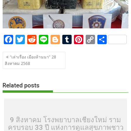
o
n
k
k
F
T
R
Li
Bl
T
Pi
C
S
ac
w
e
n
o
u
nt
o
h
แนะแนว
e
itt
d
e
g
m
er
p
ar
“เล่าเรื่อง เมืองล้านนา” 28
เรื่อง
สิงหาคม 2568
b
er
di
g
bl
e
y
e
o
t
er
r
st
Li
o
n
Related posts
k
k
9 สิงหาคม โรงพยาบาลเชียงใหม่ ราม
ครบรอบ 33 ปี แห่งการดูแลสุขภาพชาว