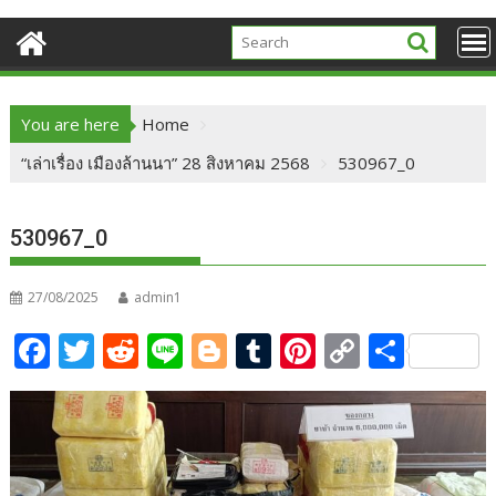
You are here
Home
“เล่าเรื่อง เมืองล้านนา” 28 สิงหาคม 2568
530967_0
530967_0
27/08/2025
admin1
F
T
R
Li
Bl
T
Pi
C
S
ac
w
e
n
o
u
nt
o
h
e
itt
d
e
g
m
er
p
ar
b
er
di
g
bl
e
y
e
o
t
er
r
st
Li