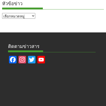
หัวข้อข่าว
หัวข้อ
ข่าว
ติดตามข่าวสาร
F
In
T
Y
ac
st
w
o
e
a
itt
u
b
gr
er
T
o
a
u
o
m
b
k
e