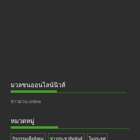
e
a
itt
u
b
gr
er
T
o
a
u
o
m
b
k
e
มวลชนออนไลน์นิวส์
ข่าวด่วน online
หมวดหมู่
กิจกรรมเพื่อสังคม
ข่าวประชาสัมพันธ์
ในประทศ