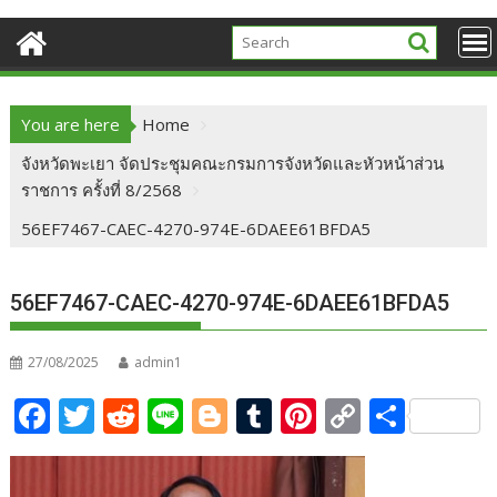
You are here
Home
จังหวัดพะเยา จัดประชุมคณะกรมการจังหวัดและหัวหน้าส่วน
ราชการ ครั้งที่ 8/2568
56EF7467-CAEC-4270-974E-6DAEE61BFDA5
56EF7467-CAEC-4270-974E-6DAEE61BFDA5
27/08/2025
admin1
F
T
R
Li
Bl
T
Pi
C
S
ac
w
e
n
o
u
nt
o
h
e
itt
d
e
g
m
er
p
ar