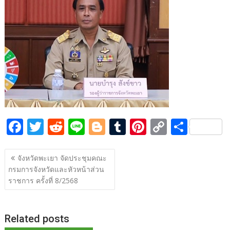
b
er
di
g
bl
e
y
e
o
t
er
r
st
Li
o
n
k
k
F
T
R
Li
Bl
T
Pi
C
S
ac
w
e
n
o
u
nt
o
h
แนะแนว
e
itt
d
e
g
m
er
p
ar
จังหวัดพะเยา จัดประชุมคณะ
เรื่อง
กรมการจังหวัดและหัวหน้าส่วน
b
er
di
g
bl
e
y
e
ราชการ ครั้งที่ 8/2568
o
t
er
r
st
Li
o
n
Related posts
k
k