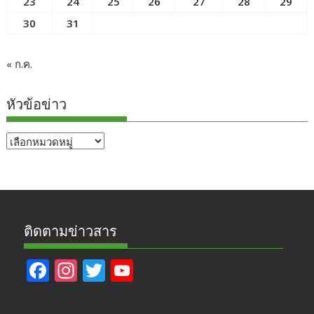
23
24
25
26
27
28
29
30
31
« ก.ค.
หัวข้อข่าว
หัวข้อ
ข่าว
ติดตามข่าวสาร
F
In
T
Y
ac
st
w
o