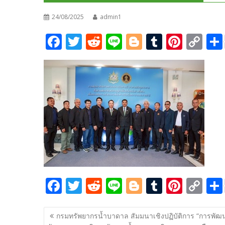
24/08/2025
admin1
F
T
R
Li
Bl
T
Pi
C
ac
w
e
n
o
u
nt
o
e
itt
d
e
g
m
er
p
b
er
di
g
bl
e
y
o
t
er
r
st
Li
o
n
k
k
F
T
R
Li
Bl
T
Pi
C
ac
w
e
n
o
u
nt
o
แนะแนว
e
itt
d
e
g
m
er
p
กรมทรัพยากรน้ำบาดาล สัมมนาเชิงปฏิบัติการ “การพัฒ