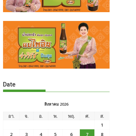
Date
สิงหาคม 2026
อา.
จ.
อ.
พ.
พฤ.
ศ.
ส.
1
2
3
4
5
6
7
8