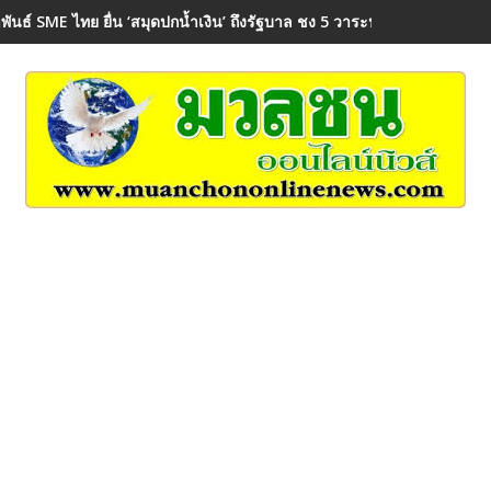
พันธ์ SME ไทย ยื่น ‘สมุดปกน้ำเงิน’ ถึงรัฐบาล ชง 5 วาระปฏิรูป MSME ดัน