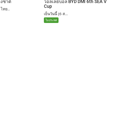
่งชาติ
วอลเลย์บอล BYD DMI 6th SEA V
Cup
ไทย...
เย็นวันนี้ (6 ส....
ในประทศ