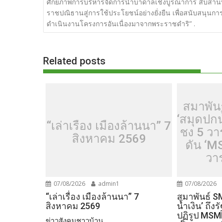
เรื่อง
ศักยภาพการบริหารจัดการน้ำบาดาลเชิงบูรณาการ สืบสา
b
er
di
g
bl
e
y
ราชปณิธานสู่การใช้ประโยชน์อย่างยั่งยืน เพื่อสนับสนุนกา
o
t
er
r
st
Li
ดำเนินงานโครงการอันเนื่องมาจากพระราชดำริ” .
o
n
k
k
Related posts
สมาพันธ
‘สมุดปกน
“เล่าเรื่อง เมืองล้านนา” 7
ชง 5 ว
สิงหาคม 2569
ดัน ‘M
วา
07/08/2026
admin1
07/08/2026
“เล่าเรื่อง เมืองล้านนา” 7
สมาพันธ์ SM
สิงหาคม 2569
น้ำเงิน’ ถึ
ปฏิรูป MSM
ข่าวสังคมชาวบ้าน...