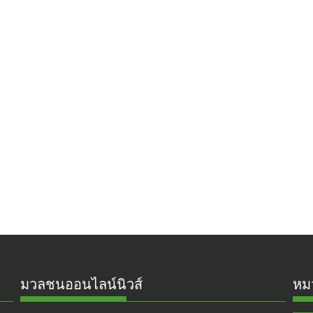
มวลชนออนไลน์นิวส์
หมว