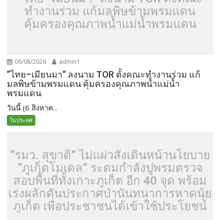
ทำงานร่วม แก้มลพิษข้ามพรมแดน
คุ้มครองคุณภาพน้ำแม่น้ำพรมแดน
06/08/2026
admin1
”ไทย–เมียนมา“ ลงนาม TOR ตั้งคณะทำงานร่วม แก้
มลพิษข้ามพรมแดน คุ้มครองคุณภาพน้ำแม่น้ำ
พรมแดน
วันนี้ (6 สิงหาค...
ในประทศ
“รมว. สุขาติ” ไม่แผ่วสั่งเดินหน้านโยบาย
“ภูเก็ตโมเดล” ระดมกำลังปูพรมตรวจ
สอบพื้นที่ทั้งเกาะภูเก็ต อีก 40 จุด พร้อม
เร่งผลักดันประกาศป่านันทนาการหาดนุ้ย
ภูเก็ต เพื่อประชาชนได้เข้าใช้ประโยชน์