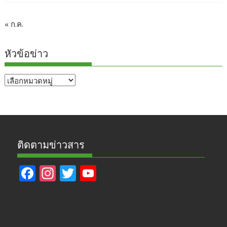
« ก.ค.
หัวข้อข่าว
หัวข้อ
ข่าว
ติดตามข่าวสาร
F
In
T
Y
ac
st
w
o
e
a
itt
u
b
gr
er
T