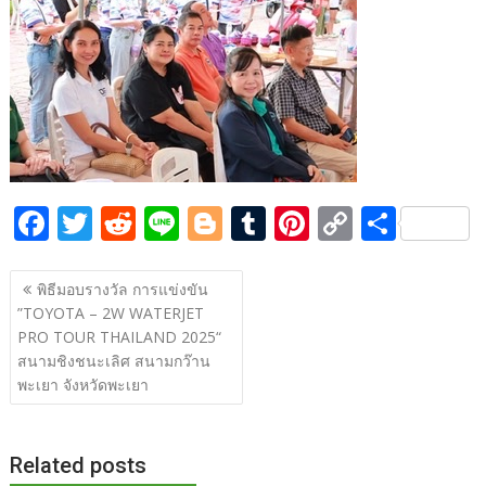
e
itt
d
e
g
m
er
p
ar
b
er
di
g
bl
e
y
e
o
t
er
r
st
Li
o
n
k
k
F
T
R
Li
Bl
T
Pi
C
S
ac
w
e
n
o
u
nt
o
h
แนะแนว
e
itt
d
e
g
m
er
p
ar
พิธีมอบรางวัล การแข่งขัน
เรื่อง
”TOYOTA – 2W WATERJET
b
er
di
g
bl
e
y
e
PRO TOUR THAILAND 2025“
o
t
er
r
st
Li
สนามชิงชนะเลิศ สนามกว๊าน
o
n
พะเยา จังหวัดพะเยา
k
k
Related posts