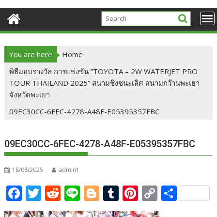
You are here
Home
พิธีมอบรางวัล การแข่งขัน ”TOYOTA – 2W WATERJET PRO
TOUR THAILAND 2025“ สนามชิงชนะเลิศ สนามกว๊านพะเยา
จังหวัดพะเยา
09EC30CC-6FEC-4278-A48F-E05395357FBC
09EC30CC-6FEC-4278-A48F-E05395357FBC
18/08/2025
admin1
F
T
R
Li
Bl
T
Pi
C
S
ac
w
e
n
o
u
nt
o
h