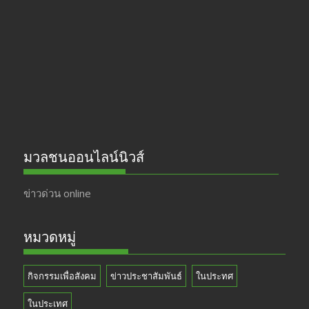
o
a
u
o
m
b
k
e
มวลชนออนไลน์นิวส์
ข่าวด่วน online
หมวดหมู่
กิจกรรมเพื่อสังคม
ข่าวประชาสัมพันธ์
ในประทศ
ในประเทศ