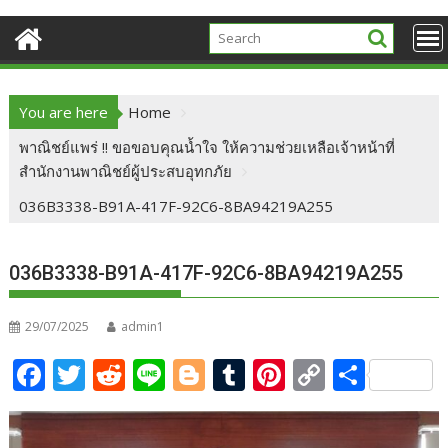
You are here
Home
พาณิชย์แพร่ !! ขอขอบคุณน้ำใจ ให้ความช่วยเหลือเจ้าหน้าที่
สำนักงานพาณิชย์ผู้ประสบอุทกภัย
036B3338-B91A-417F-92C6-8BA94219A255
036B3338-B91A-417F-92C6-8BA94219A255
29/07/2025
admin1
F
T
R
Li
Bl
T
Pi
C
S
ac
w
e
n
o
u
nt
o
h
e
itt
d
e
g
m
er
p
ar