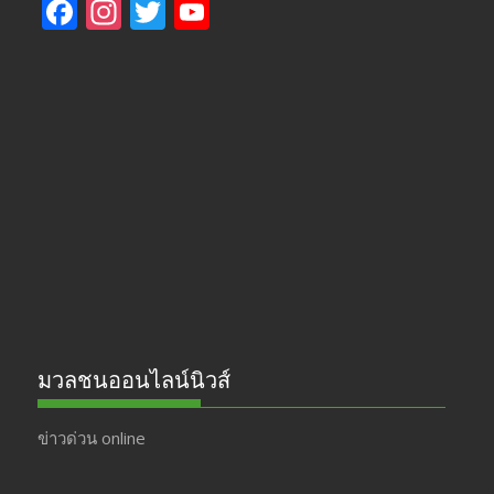
F
In
T
Y
ac
st
w
o
e
a
itt
u
b
gr
er
T
o
a
u
o
m
b
k
e
มวลชนออนไลน์นิวส์
ข่าวด่วน online