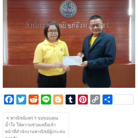
b
er
di
g
bl
e
y
e
o
t
er
r
st
Li
o
n
k
k
F
T
R
Li
Bl
T
Pi
C
S
ac
w
e
n
o
u
nt
o
h
แนะแนว
e
itt
d
e
g
m
er
p
ar
พาณิชย์แพร่ !! ขอขอบคุณ
เรื่อง
น้ำใจ ให้ความช่วยเหลือเจ้า
b
er
di
g
bl
e
y
e
หน้าที่สำนักงานพาณิชย์ผู้ประสบ