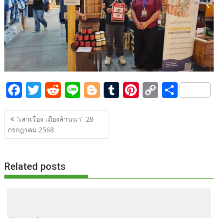
o
n
k
k
F
T
R
Li
Bl
T
Pi
C
S
ac
w
e
n
o
u
nt
o
h
แนะแนว
e
itt
d
e
g
m
er
p
ar
“เล่าเรื่อง เมืองล้านนา” 28
เรื่อง
กรกฎาคม 2568
b
er
di
g
bl
e
y
e
o
t
er
r
st
Li
o
n
Related posts
k
k