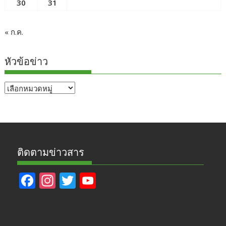
30
31
« ก.ค.
หัวข้อข่าว
หัวข้อ
ข่าว
ติดตามข่าวสาร
F
In
T
Y
ac
st
w
o
e
a
itt
u