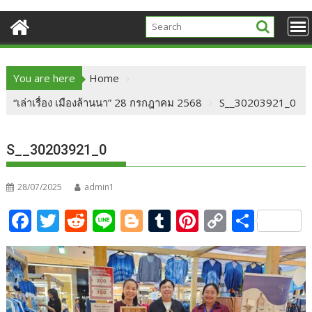
You are here
Home
“เล่าเรื่อง เมืองล้านนา” 28 กรกฎาคม 2568
S__30203921_0
S__30203921_0
28/07/2025
admin1
F
T
R
Li
Bl
T
Pi
C
S
ac
w
e
n
o
u
nt
o
h
e
itt
d
e
g
m
er
p
ar
b
er
di
g
bl
e
y
e
o
t
er
r
st
Li