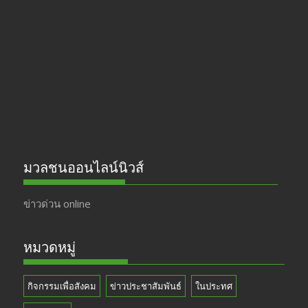
b
gr
er
T
o
a
u
o
m
b
k
e
มวลชนออนไลน์นิวส์
ข่าวด่วน online
หมวดหมู่
กิจกรรมเพื่อสังคม
ข่าวประชาสัมพันธ์
ในประทศ