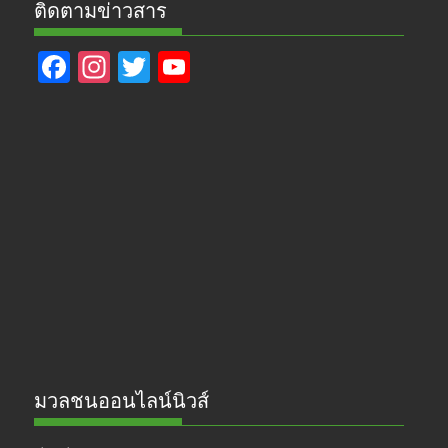
ติดตามข่าวสาร
F
In
T
Y
ac
st
w
o
e
a
itt
u
b
gr
er
T
o
a
u
o
m
b
k
e
มวลชนออนไลน์นิวส์