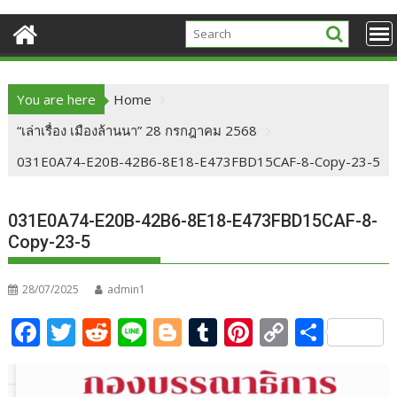
You are here
Home
“เล่าเรื่อง เมืองล้านนา” 28 กรกฎาคม 2568
031E0A74-E20B-42B6-8E18-E473FBD15CAF-8-Copy-23-5
031E0A74-E20B-42B6-8E18-E473FBD15CAF-8-
Copy-23-5
28/07/2025
admin1
F
T
R
Li
Bl
T
Pi
C
S
ac
w
e
n
o
u
nt
o
h
e
itt
d
e
g
m
er
p
ar