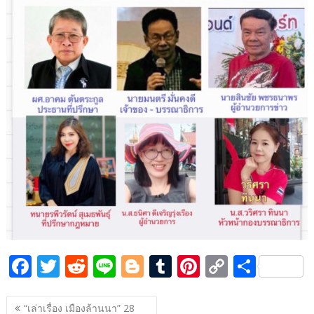
b
er
di
g
bl
e
y
e
o
t
er
r
st
Li
o
n
k
k
F
T
R
Li
Bl
T
Pi
C
S
ac
w
e
n
o
u
nt
o
h
แนะแนว
e
itt
d
e
g
m
er
p
ar
“เล่าเรื่อง เมืองล้านนา” 28