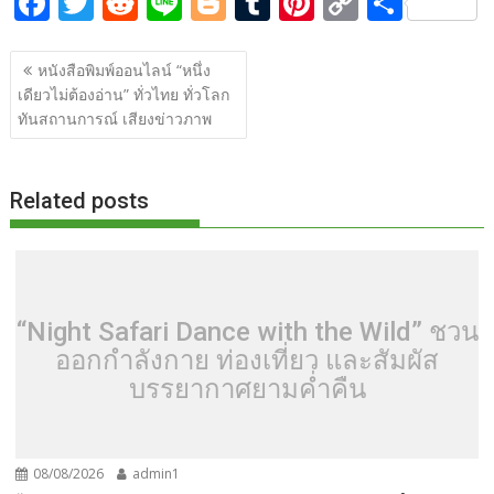
F
T
R
Li
Bl
T
Pi
C
S
ac
w
e
n
o
u
nt
o
h
แนะแนว
e
itt
d
e
g
m
er
p
ar
หนังสือพิมพ์ออนไลน์ “หนึ่ง
เรื่อง
เดียวไม่ต้องอ่าน” ทั่วไทย ทั่วโลก
b
er
di
g
bl
e
y
e
ทันสถานการณ์ เสียงข่าวภาพ
o
t
er
r
st
Li
o
n
Related posts
k
k
“Night Safari Dance with the Wild” ชวน
ออกกำลังกาย ท่องเที่ยว และสัมผัส
บรรยากาศยามค่ำคืน
08/08/2026
admin1