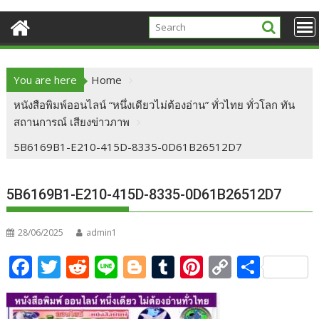
You are here
Home
หนังสือพิมพ์ออนไลน์ “หนึ่งเดียวไม่ต้องอ่าน” ทั่วไทย ทั่วโลก ทัน
สถานการณ์ เสียงข่าวภาพ
5B6169B1-E210-415D-8335-0D61B26512D7
5B6169B1-E210-415D-8335-0D61B26512D7
28/06/2025
admin1
F
T
R
Li
Bl
T
Pi
C
S
ac
w
e
n
o
u
nt
o
h
e
itt
d
e
g
m
er
p
ar