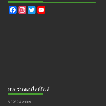
F
In
T
Y
ac
st
w
o
e
a
itt
u
b
gr
er
T
o
a
u
o
m
b
k
e
มวลชนออนไลน์นิวส์
ข่าวด่วน online