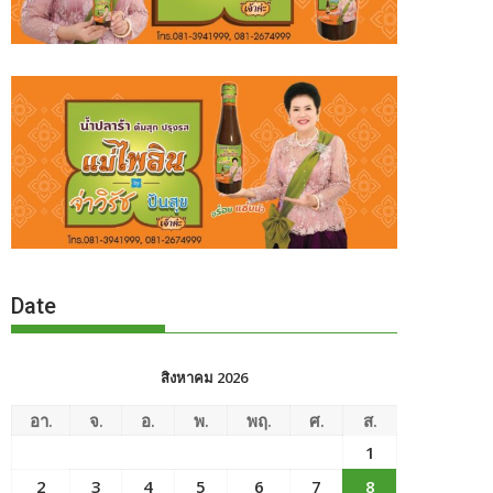
Date
สิงหาคม 2026
อา.
จ.
อ.
พ.
พฤ.
ศ.
ส.
1
2
3
4
5
6
7
8