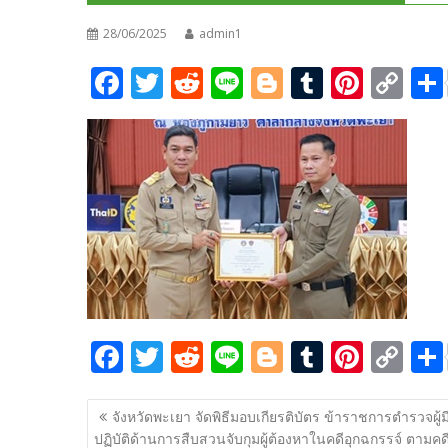
28/06/2025
admin1
F
T
R
Li
Bl
T
Pi
C
ac
w
e
n
o
u
nt
o
e
itt
d
e
g
m
er
p
b
er
di
g
bl
e
y
o
t
er
r
st
Li
o
n
k
k
F
T
R
Li
Bl
T
Pi
C
ac
w
e
n
o
u
nt
o
แนะแนว
e
itt
d
e
g
m
er
p
จังหวัดพะเยา จัดพิธีมอบเกียรติบัตร ข้าราชการตำรวจผู้ม
เรื่อง
ปฏิบัติด้านการสืบสวนจับกุมผู้ต้องหาในคดีอุกฉกรรจ์ ตามคด