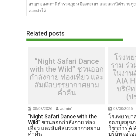
b
er
di
g
bl
e
y
อาญาของสถานีตำรวจภูธรเมืองพะเยา และสถานีตำรวจภู
o
t
er
r
st
Li
ดอกคำใต้
o
n
k
k
Related posts
โรงพย
“Night Safari Dance
ราม ร่
with the Wild” ชวนออก
ในงานส
กำลังกาย ท่องเที่ยว และ
AIA H
สัมผัสบรรยากาศยาม
บริษัท
ค่ำคืน
(ป
08/08/2026
admin1
08/08/2026
“Night Safari Dance with the
โรงพยาบาลเ
Wild” ชวนออกกำลังกาย ท่อง
ออกบูธสุข
เที่ยว และสัมผัสบรรยากาศยาม
วิชาการ AI
ค่ำคืน
บริษัท เอไอ