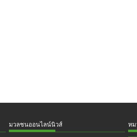
มวลชนออนไลน์นิวส์
หมว