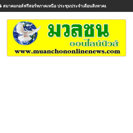
⛳️ สมาคมกอล์ฟรีสอร์ทภาคเหนือ ประชุมประจำเดือนสิงหาคม 2569 ⛳️ วันศุ
🏌️‍♂️⛳ Chiang Mai Golf Festival 2026 แมตช์ที่ 8 ได้แชมป์ครบทุก Flight