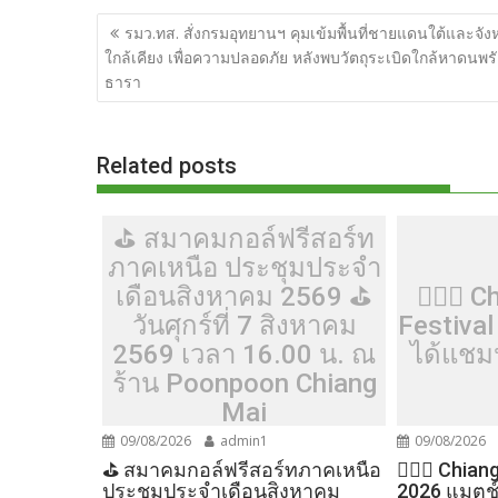
ac
w
e
n
o
u
nt
o
แนะแนว
e
itt
d
e
g
m
er
p
รมว.ทส. สั่งกรมอุทยานฯ คุมเข้มพื้นที่ชายแดนใต้และจัง
เรื่อง
ใกล้เคียง เพื่อความปลอดภัย​ หลังพบวัตถุระเบิดใกล้หาดนพรั
b
er
di
g
bl
e
y
ธารา​
o
t
er
r
st
Li
o
n
Related posts
k
k
⛳️ สมาคมกอล์ฟรีสอร์ท
ภาคเหนือ ประชุมประจำ
เดือนสิงหาคม 2569 ⛳️
🏌️‍♂️⛳
วันศุกร์ที่ 7 สิงหาคม
Festival
2569 เวลา 16.00 น. ณ
ได้แชมป
ร้าน Poonpoon Chiang
Mai
09/08/2026
admin1
09/08/2026
⛳️ สมาคมกอล์ฟรีสอร์ทภาคเหนือ
🏌️‍♂️⛳ Chia
ประชุมประจำเดือนสิงหาคม
2026 แมตช์ท