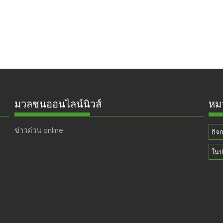
มวลชนออนไลน์นิวส์
หมว
ข่าวด่วน online
กิจ
ในป