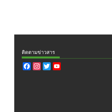
ติดตามข่าวสาร
F
In
T
Y
ac
st
w
o
e
a
itt
u
b
gr
er
T
o
a
u
o
m
b