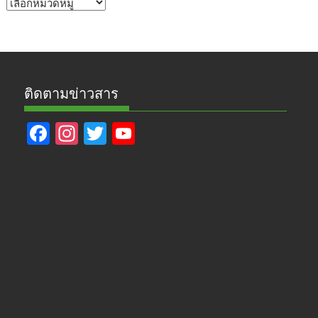
หัวข้อ
ข่าว
ติดตามข่าวสาร
F
In
T
Y
ac
st
w
o
e
a
itt
u
b
gr
er
T
o
a
u
o
m
b
k
e