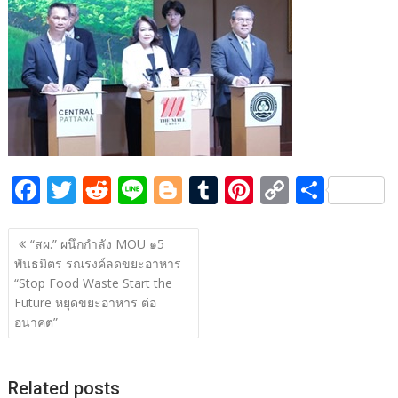
b
er
di
g
bl
e
y
e
o
t
er
r
st
Li
o
n
k
k
F
T
R
Li
Bl
T
Pi
C
S
ac
w
e
n
o
u
nt
o
h
แนะแนว
e
itt
d
e
g
m
er
p
ar
“สผ.” ผนึกกำลัง MOU ๑5
เรื่อง
พันธมิตร รณรงค์ลดขยะอาหาร
b
er
di
g
bl
e
y
e
“Stop Food Waste Start the
o
t
er
r
st
Li
Future หยุดขยะอาหาร ต่อ
o
n
อนาคต”
k
k
Related posts