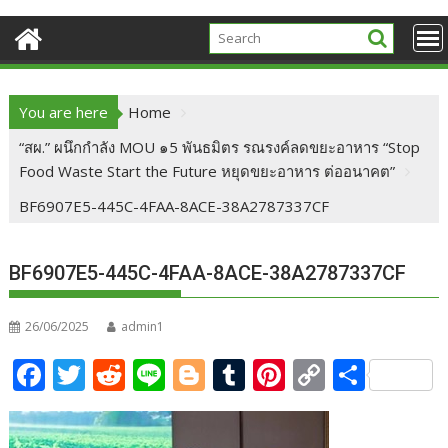
You are here
Home
“สผ.” ผนึกกำลัง MOU ๑5 พันธมิตร รณรงค์ลดขยะอาหาร “Stop
Food Waste Start the Future หยุดขยะอาหาร ต่ออนาคต”
BF6907E5-445C-4FAA-8ACE-38A2787337CF
BF6907E5-445C-4FAA-8ACE-38A2787337CF
26/06/2025
admin1
F
T
R
Li
Bl
T
Pi
C
S
ac
w
e
n
o
u
nt
o
h
e
itt
d
e
g
m
er
p
ar