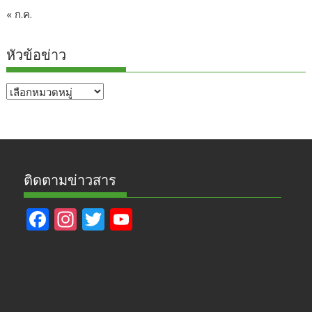
« ก.ค.
หัวข้อข่าว
หัวข้อ
ข่าว
ติดตามข่าวสาร
F
In
T
Y
ac
st
w
o
e
a
itt
u
b
gr
er
T
o
a
u