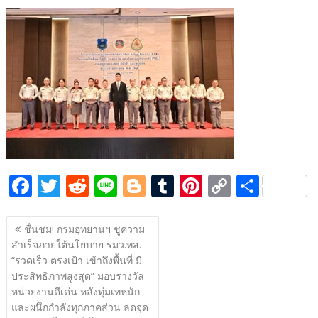
ac
w
e
n
o
u
nt
o
h
e
itt
d
e
g
m
er
p
ar
b
er
di
g
bl
e
y
e
o
t
er
r
st
Li
o
n
k
k
F
T
R
Li
Bl
T
Pi
C
S
ac
w
e
n
o
u
nt
o
h
แนะแนว
e
itt
d
e
g
m
er
p
ar
ชื่นชม! กรมอุทยานฯ ชูความ
เรื่อง
สำเร็จภายใต้นโยบาย รมว.ทส.
b
er
di
g
bl
e
y
e
“รวดเร็ว ตรงเป้า เข้าถึงพื้นที่ มี
o
t
er
r
st
Li
ประสิทธิภาพสูงสุด” มอบรางวัล
o
n
หน่วยงานดีเด่น หลังทุ่มเทหนัก
และผนึกกำลังทุกภาคส่วน ลดจุด