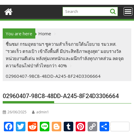
You are here
Home
ชื่นชม! กรมอุทยานฯ ชูความสำเร็จภายใต้นโยบาย รมว.ทส.
“รวดเร็ว ตรงเป้า เข้าถึงพื้นที่ มีประสิทธิภาพสูงสุด” มอบรางวัล
หน่วยงานดีเด่น หลังทุ่มเทหนักและผนึกกำลังทุกภาคส่วน ลดจุด
ความร้อนไฟป่าทั่วไทยกว่า 40%
02960407-98C8-48DD-A245-8F24D3306664
02960407-98C8-48DD-A245-8F24D3306664
26/06/2025
admin1
F
T
R
Li
Bl
T
Pi
C
S