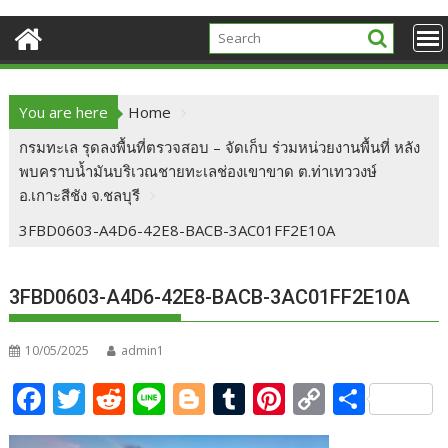
You are here
Home
กรมทะเล รุดลงพื้นที่ตรวจสอบ – จัดเก็บ ร่วมหน่วยงานพื้นที่ หลัง
พบคราบน้ำมันบริเวณชายทะเลช่องเขาขาด ต.ท่าเทววงษ์
อ.เกาะสีชัง จ.ชลบุรี
3FBD0603-A4D6-42E8-BACB-3AC01FF2E10A
3FBD0603-A4D6-42E8-BACB-3AC01FF2E10A
10/05/2025
admin1
F
T
R
Li
Bl
T
Pi
C
S
ac
w
e
n
o
u
nt
o
h