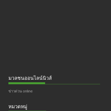
ac
st
w
o
e
a
itt
u
b
gr
er
T
o
a
u
o
m
b
k
e
มวลชนออนไลน์นิวส์
ข่าวด่วน online
หมวดหมู่