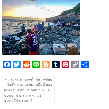
e
itt
d
e
g
m
er
p
ar
b
er
di
g
bl
e
y
e
o
t
er
r
st
Li
o
n
k
k
F
T
R
Li
Bl
T
Pi
C
S
ac
w
e
n
o
u
nt
o
h
แนะแนว
e
itt
d
e
g
m
er
p
ar
กรมทะเล รุดลงพื้นที่ตรวจสอบ
เรื่อง
– จัดเก็บ ร่วมหน่วยงานพื้นที่ หลัง
b
er
di
g
bl
e
y
e
พบคราบน้ำมันบริเวณชายทะเล
o
t
er
r
st
Li
ช่องเขาขาด ต.ท่าเทววงษ์
o
n
อ.เกาะสีชัง จ.ชลบุรี