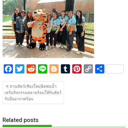
b
er
di
g
bl
e
y
e
o
t
er
r
st
Li
o
n
k
k
F
T
R
Li
Bl
T
Pi
C
S
ac
w
e
n
o
u
nt
o
h
แนะแนว
e
itt
d
e
g
m
er
p
ar
สวนสัตว์เชียงใหม่ฉีดพ่นน้ำ
เรื่อง
เสริมกิจกรรมคลายร้อนให้กับสัตว์
b
er
di
g
bl
e
y
e
รับมืออากาศร้อน
o
t
er
r
st
Li
o
n
Related posts
k
k