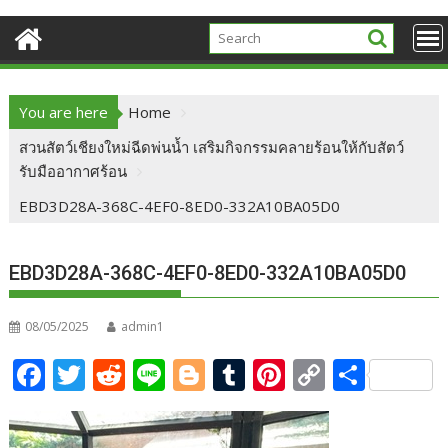
You are here
Home
สวนสัตว์เชียงใหม่ฉีดพ่นน้ำ เสริมกิจกรรมคลายร้อนให้กับสัตว์
รับมืออากาศร้อน
EBD3D28A-368C-4EF0-8ED0-332A10BA05D0
EBD3D28A-368C-4EF0-8ED0-332A10BA05D0
08/05/2025
admin1
F
T
R
Li
Bl
T
Pi
C
S
ac
w
e
n
o
u
nt
o
h
e
itt
d
e
g
m
er
p
ar