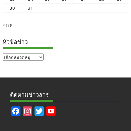
30
31
« ก.ค.
หัวข้อข่าว
หัวข้อ
ข่าว
ติดตามข่าวสาร
F
In
T
Y
ac
st
w
o
e
a
itt
u