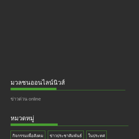
b
gr
er
T
o
a
u
o
m
b
k
e
มวลชนออนไลน์นิวส์
ข่าวด่วน online
หมวดหมู่
กิจกรรมเพื่อสังคม
ข่าวประชาสัมพันธ์
ในประทศ