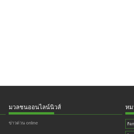
มวลชนออนไลน์นิวส์
หมว
ข่าวด่วน online
กิจ