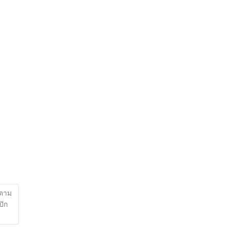
ดตาม
ปัก