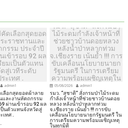
รมว. “สุชาติ” สั่งกรมป่า
่คัดเลือกสุดยอด
ไม้ระดมกำลังเจ้าหน้าที่
พระราชทานและ
ช่วยชาวบ้านดอยหลวง
ถกรรม ประจำปี
หลังน้ำป่าหลากท่วม
านเข้ารอบ 92 ผล
จ.เชียงราย เน้นย้ำ !!! การ
รียมเป็นตัวแทน
ขับเคลื่อนนโยบายนายก
ัดสู่เวทีระดับ
รัฐมนตรี ในการเตรียม
ประเทศ .
ความพร้อมเผชิญเหตุใน
ทุกมิติ
admin1
05/08/2026
admin1
ัดเลือกสุดยอดผ้าลาย
รมว. “สุชาติ” สั่งกรมป่าไม้ระดม
นและงานหัตถกรรม
กำลังเจ้าหน้าที่ช่วยชาวบ้านดอย
69 ผ่านเข้ารอบ 92 ผล
หลวง หลังน้ำป่าหลากท่วม
ป็นตัวแทนจังหวัดสู่
จ.เชียงราย เน้นย้ำ !!! การขับ
ะเทศ .
เคลื่อนนโยบายนายกรัฐมนตรี ใน
การเตรียมความพร้อมเผชิญเหตุ
..
ในทุกมิติ