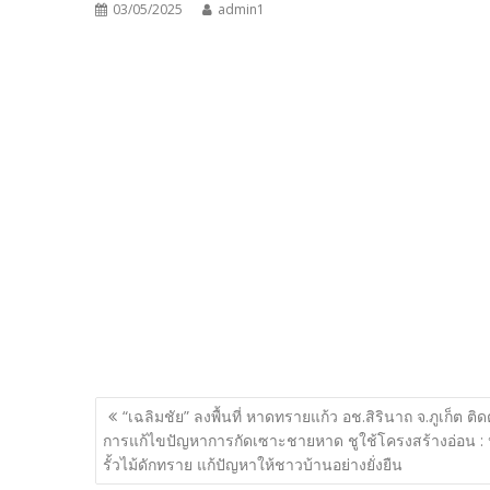
03/05/2025
admin1
แนะแนว
“เฉลิมชัย” ลงพื้นที่ หาดทรายแก้ว อช.สิรินาถ จ.ภูเก็ต ติ
เรื่อง
การแก้ไขปัญหาการกัดเซาะชายหาด ชูใช้โครงสร้างอ่อน : 
รั้วไม้ดักทราย แก้ปัญหาให้ชาวบ้านอย่างยั่งยืน