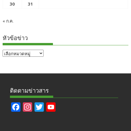
30
31
« ก.ค.
หัวข้อข่าว
หัวข้อ
ข่าว
ติดตามข่าวสาร
F
In
T
Y
ac
st
w
o
e
a
itt
u