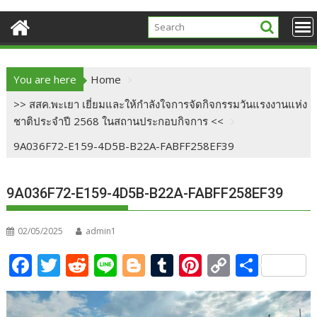
You are here
Home
>> สสค.พะเยา เยี่ยมและให้กำลังใจการจัดกิจกรรมวันแรงงานแห่ง
ชาติประจำปี 2568 ในสถานประกอบกิจการ <<
9A036F72-E159-4D5B-B22A-FABFF258EF39
9A036F72-E159-4D5B-B22A-FABFF258EF39
02/05/2025
admin1
F
T
R
Li
Bl
T
Pi
C
S
ac
w
e
n
o
u
nt
o
h
e
itt
d
e
g
m
er
p
ar