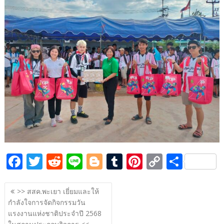
b
er
di
g
bl
e
y
e
o
t
er
r
st
Li
o
n
k
k
F
T
R
Li
Bl
T
Pi
C
S
ac
w
e
n
o
u
nt
o
h
แนะแนว
e
itt
d
e
g
m
er
p
ar
>> สสค.พะเยา เยี่ยมและให้
เรื่อง
กำลังใจการจัดกิจกรรมวัน
b
er
di
g
bl
e
y
e
แรงงานแห่งชาติประจำปี 2568