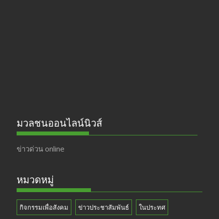
b
gr
er
T
o
a
u
o
m
b
k
e
มวลชนออนไลน์นิวส์
ข่าวด่วน online
หมวดหมู่
กิจกรรมเพื่อสังคม
ข่าวประชาสัมพันธ์
ในประทศ