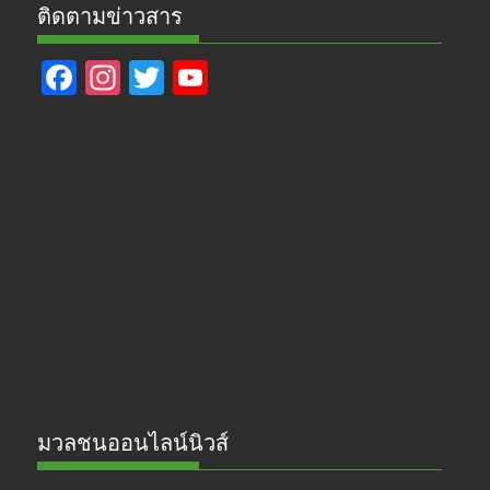
ติดตามข่าวสาร
F
In
T
Y
ac
st
w
o
e
a
itt
u
b
gr
er
T
o
a
u
o
m
b
k
e
มวลชนออนไลน์นิวส์