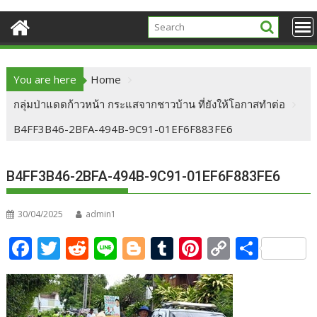
You are here
Home
กลุ่มป่าแดดก้าวหน้า กระแสจากชาวบ้าน ที่ยังให้โอกาสทำต่อ
B4FF3B46-2BFA-494B-9C91-01EF6F883FE6
B4FF3B46-2BFA-494B-9C91-01EF6F883FE6
30/04/2025
admin1
F
T
R
Li
Bl
T
Pi
C
S
ac
w
e
n
o
u
nt
o
h
e
itt
d
e
g
m
er
p
ar
b
er
di
g
bl
e
y
e