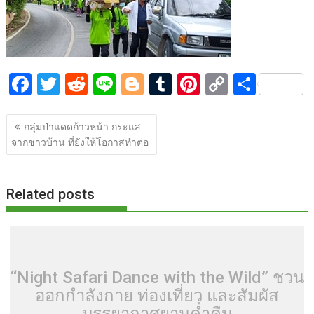
o
t
er
r
st
Li
o
n
k
k
F
T
R
Li
Bl
T
Pi
C
S
ac
w
e
n
o
u
nt
o
h
แนะแนว
e
itt
d
e
g
m
er
p
ar
กลุ่มป่าแดดก้าวหน้า กระแส
เรื่อง
จากชาวบ้าน ที่ยังให้โอกาสทำต่อ
b
er
di
g
bl
e
y
e
o
t
er
r
st
Li
o
n
Related posts
k
k
“Night Safari Dance with the Wild” ชวน
ออกกำลังกาย ท่องเที่ยว และสัมผัส
บรรยากาศยามค่ำคืน