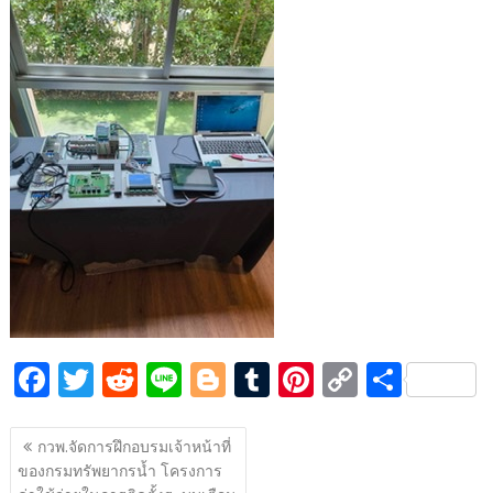
e
itt
d
e
g
m
er
p
ar
b
er
di
g
bl
e
y
e
o
t
er
r
st
Li
o
n
k
k
F
T
R
Li
Bl
T
Pi
C
S
ac
w
e
n
o
u
nt
o
h
แนะแนว
e
itt
d
e
g
m
er
p
ar
กวพ.จัดการฝึกอบรมเจ้าหน้าที่
เรื่อง
ของกรมทรัพยากรน้ำ โครงการ
b
er
di
g
bl
e
y
e