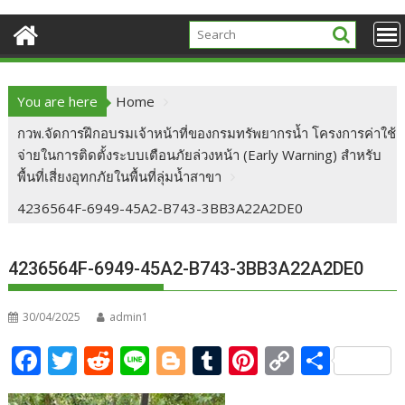
You are here
Home
กวพ.จัดการฝึกอบรมเจ้าหน้าที่ของกรมทรัพยากรน้ำ โครงการค่าใช้
จ่ายในการติดตั้งระบบเตือนภัยล่วงหน้า (Early Warning) สำหรับ
พื้นที่เสี่ยงอุทกภัยในพื้นที่ลุ่มน้ำสาขา
4236564F-6949-45A2-B743-3BB3A22A2DE0
4236564F-6949-45A2-B743-3BB3A22A2DE0
30/04/2025
admin1
F
T
R
Li
Bl
T
Pi
C
S
ac
w
e
n
o
u
nt
o
h