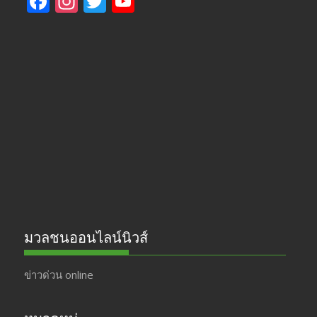
F
In
T
Y
ac
st
w
o
e
a
itt
u
b
gr
er
T
o
a
u
o
m
b
k
e
มวลชนออนไลน์นิวส์
ข่าวด่วน online