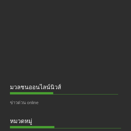
e
a
itt
u
b
gr
er
T
o
a
u
o
m
b
k
e
มวลชนออนไลน์นิวส์
ข่าวด่วน online
หมวดหมู่