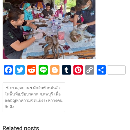
b
er
di
g
bl
e
y
e
o
t
er
r
st
Li
o
n
k
k
F
T
R
Li
Bl
T
Pi
C
S
ac
w
e
n
o
u
nt
o
h
แนะแนว
e
itt
d
e
g
m
er
p
ar
กรมอุทยานฯ ดักจับทำหมันลิง
เรื่อง
ในพื้นที่อ.ชัยบาดาล จ.ลพบุรี เพื่อ
b
er
di
g
bl
e
y
e
ลดปัญหาความขัดแย้งระหว่างคน
o
t
er
r
st
Li
กับลิง
o
n
k
k
Related posts