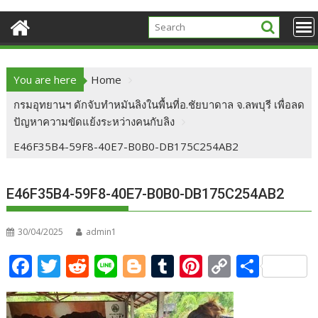
You are here
Home
กรมอุทยานฯ ดักจับทำหมันลิงในพื้นที่อ.ชัยบาดาล จ.ลพบุรี เพื่อลด
ปัญหาความขัดแย้งระหว่างคนกับลิง
E46F35B4-59F8-40E7-B0B0-DB175C254AB2
E46F35B4-59F8-40E7-B0B0-DB175C254AB2
30/04/2025
admin1
F
T
R
Li
Bl
T
Pi
C
S
ac
w
e
n
o
u
nt
o
h
e
itt
d
e
g
m
er
p
ar