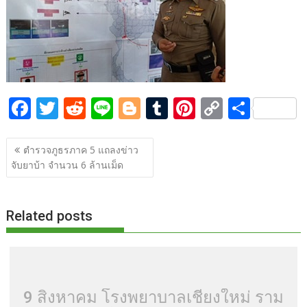
o
t
er
r
st
Li
o
n
k
k
F
T
R
Li
Bl
T
Pi
C
S
ac
w
e
n
o
u
nt
o
h
แนะแนว
e
itt
d
e
g
m
er
p
ar
ตำรวจภูธรภาค 5 แถลงข่าว
เรื่อง
จับยาบ้า จำนวน 6 ล้านเม็ด
b
er
di
g
bl
e
y
e
o
t
er
r
st
Li
o
n
Related posts
k
k
9 สิงหาคม โรงพยาบาลเชียงใหม่ ราม