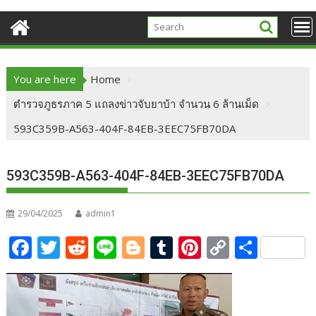
You are here
Home
ตำรวจภูธรภาค 5 แถลงข่าวจับยาบ้า จำนวน 6 ล้านเม็ด
593C359B-A563-404F-84EB-3EEC75FB70DA
593C359B-A563-404F-84EB-3EEC75FB70DA
29/04/2025
admin1
F
T
R
Li
Bl
T
Pi
C
S
ac
w
e
n
o
u
nt
o
h
e
itt
d
e
g
m
er
p
ar
b
er
di
g
bl
e
y
e