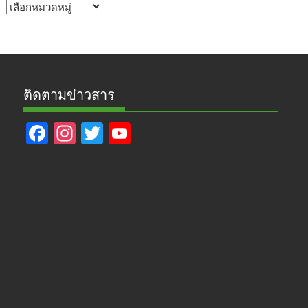
หัวข้อ
ข่าว
ติดตามข่าวสาร
F
In
T
Y
ac
st
w
o
e
a
itt
u
b
gr
er
T
o
a
u
o
m
b
k
e