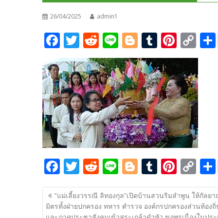
26/04/2025
admin1
F
T
R
Li
Bl
T
Pi
C
ac
w
e
n
o
u
nt
o
e
itt
d
e
g
m
er
p
b
er
di
g
bl
e
y
o
t
er
r
st
Li
o
n
k
k
F
T
R
Li
Bl
T
Pi
C
ac
w
e
n
o
u
nt
o
แนะแนว
e
itt
d
e
g
m
er
p
“แม่เลี้ยงวรรณี ลิทองกุล”เปิดบ้านสวนริมลำพูน ให้กัลย
เรื่อง
มิตรทั้งฝ่ายปกครอง ทหาร ตำรวจ องค์กรปกครองส่วนท้องถิ่
b
er
di
g
bl
e
y
และภาคประชาสังคมเข้าสระเกล้าดำหัว ขอพรเนื่องในประ