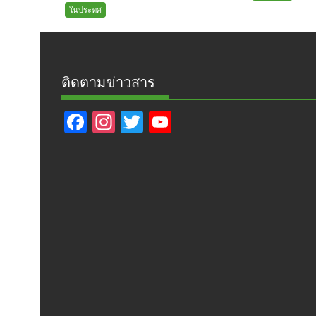
ในประทศ
ติดตามข่าวสาร
F
In
T
Y
ac
st
w
o
e
a
itt
u
b
gr
er
T
o
a
u
o
m
b
k
e