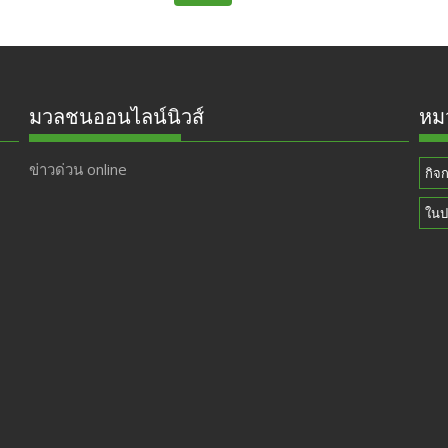
มวลชนออนไลน์นิวส์
หมว
ข่าวด่วน online
กิจ
ในป