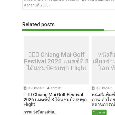
o
t
er
r
st
Li
สงกรานต์ 2568 เ
o
n
k
k
Related posts
🏌️‍♂️⛳ Chiang Mai Golf
หนังสื
Festival 2026 แมตช์ที่ 8
เสียงข่า
ได้แชมป์ครบทุก Flight
โลก ท
09/08/2026
admin1
09/08/2026
🏌️‍♂️⛳ Chiang Mai Golf Festival
หนังสือพิมพ
2026 แมตช์ที่ 8 ได้แชมป์ครบทุก
ภาพ ทั่วไทย
Flight
สถานการณ
การแข่งขันกอล์ฟส...
ในประทศ