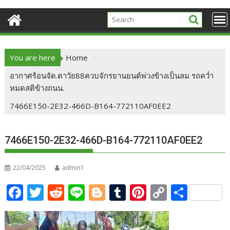
You are here
Home
อากาศร้อนจัด.ตาวัย88ควบจักรยานยนต์พ่วงข้างเป็นลม รถคว่ำ
หมดสติข้างถนน.
7466E150-2E32-466D-B164-772110AF0EE2
7466E150-2E32-466D-B164-772110AF0EE2
22/04/2025
admin1
F
T
R
Li
Bl
T
Pi
C
S
ac
w
e
n
o
u
nt
o
h
e
itt
d
e
g
m
er
p
ar