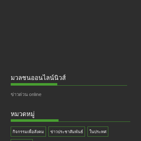
b
gr
er
T
o
a
u
o
m
b
k
e
มวลชนออนไลน์นิวส์
ข่าวด่วน online
หมวดหมู่
กิจกรรมเพื่อสังคม
ข่าวประชาสัมพันธ์
ในประทศ