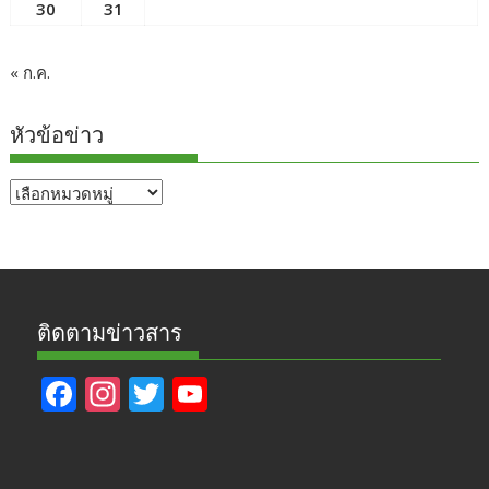
30
31
« ก.ค.
หัวข้อข่าว
หัวข้อ
ข่าว
ติดตามข่าวสาร
F
In
T
Y
ac
st
w
o
e
a
itt
u