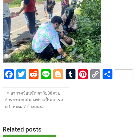
b
er
di
g
bl
e
y
e
o
t
er
r
st
Li
o
n
k
k
F
T
R
Li
Bl
T
Pi
C
S
ac
w
e
n
o
u
nt
o
h
แนะแนว
e
itt
d
e
g
m
er
p
ar
อากาศร้อนจัด.ตาวัย88ควบ
เรื่อง
จักรยานยนต์พ่วงข้างเป็นลม รถ
b
er
di
g
bl
e
y
e
คว่ำหมดสติข้างถนน.
o
t
er
r
st
Li
o
n
Related posts
k
k