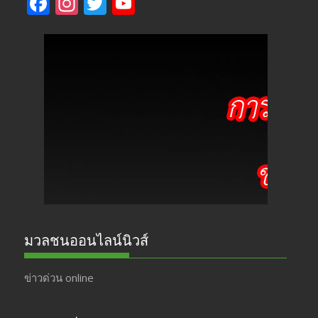
F
In
T
Y
ac
st
w
o
e
a
itt
u
b
gr
er
T
o
a
u
o
m
b
k
e
มวลชนออนไลน์นิวส์
ข่าวด่วน online