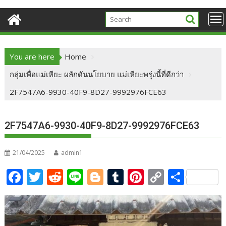
You are here
Home
กลุ่มเพื่อแม่เหียะ ผลักดันนโยบาย แม่เหียะพรุ่งนี้ที่ดีกว่า
2F7547A6-9930-40F9-8D27-9992976FCE63
2F7547A6-9930-40F9-8D27-9992976FCE63
21/04/2025
admin1
F
T
R
Li
Bl
T
Pi
C
S
ac
w
e
n
o
u
nt
o
h
e
itt
d
e
g
m
er
p
ar
b
er
di
g
bl
e
y
e