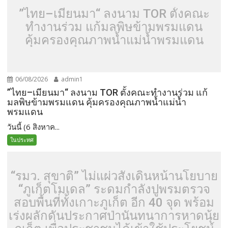
”ไทย–เมียนมา“ ลงนาม TOR ตั้งคณะ
ทำงานร่วม แก้มลพิษข้ามพรมแดน
คุ้มครองคุณภาพน้ำแม่น้ำพรมแดน
06/08/2026
admin1
”ไทย–เมียนมา“ ลงนาม TOR ตั้งคณะทำงานร่วม แก้
มลพิษข้ามพรมแดน คุ้มครองคุณภาพน้ำแม่น้ำ
พรมแดน
วันนี้ (6 สิงหาค...
ในประทศ
“รมว. สุขาติ” ไม่แผ่วสั่งเดินหน้านโยบาย
“ภูเก็ตโมเดล” ระดมกำลังปูพรมตรวจ
สอบพื้นที่ทั้งเกาะภูเก็ต อีก 40 จุด พร้อม
เร่งผลักดันประกาศป่านันทนาการหาดนุ้ย