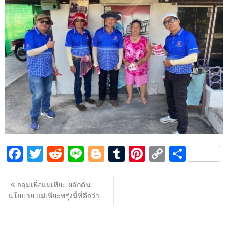
o
t
er
r
st
Li
o
n
k
k
F
T
R
Li
Bl
T
Pi
C
S
ac
w
e
n
o
u
nt
o
h
แนะแนว
e
itt
d
e
g
m
er
p
ar
กลุ่มเพื่อแม่เหียะ ผลักดัน
เรื่อง
นโยบาย แม่เหียะพรุ่งนี้ที่ดีกว่า
b
er
di
g
bl
e
y
e
o
t
er
r
st
Li