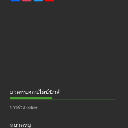
ac
st
w
o
e
a
itt
u
b
gr
er
T
o
a
u
o
m
b
k
e
มวลชนออนไลน์นิวส์
ข่าวด่วน online
หมวดหมู่