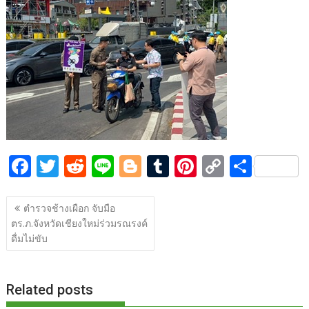
b
er
di
g
bl
e
y
e
o
t
er
r
st
Li
o
n
k
k
F
T
R
Li
Bl
T
Pi
C
S
ac
w
e
n
o
u
nt
o
h
แนะแนว
e
itt
d
e
g
m
er
p
ar
ตำรวจช้างเผือก จับมือ
เรื่อง
ตร.ภ.จังหวัดเชียงใหม่ร่วมรณรงค์
b
er
di
g
bl
e
y
e
ดื่มไม่ขับ
o
t
er
r
st
Li
o
n
Related posts
k
k