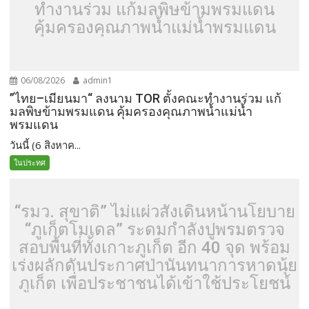
ทำงานร่วม แก้มลพิษข้ามพรมแดน
คุ้มครองคุณภาพน้ำแม่น้ำพรมแดน
06/08/2026
admin1
”ไทย–เมียนมา“ ลงนาม TOR ตั้งคณะทำงานร่วม แก้
มลพิษข้ามพรมแดน คุ้มครองคุณภาพน้ำแม่น้ำ
พรมแดน
วันนี้ (6 สิงหาค...
ในประทศ
“รมว. สุขาติ” ไม่แผ่วสั่งเดินหน้านโยบาย
“ภูเก็ตโมเดล” ระดมกำลังปูพรมตรวจ
สอบพื้นที่ทั้งเกาะภูเก็ต อีก 40 จุด พร้อม
เร่งผลักดันประกาศป่านันทนาการหาดนุ้ย
ภูเก็ต เพื่อประชาชนได้เข้าใช้ประโยชน์