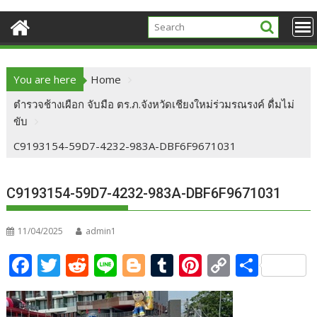
You are here
Home
ตำรวจช้างเผือก จับมือ ตร.ภ.จังหวัดเชียงใหม่ร่วมรณรงค์ ดื่มไม่
ขับ
C9193154-59D7-4232-983A-DBF6F9671031
C9193154-59D7-4232-983A-DBF6F9671031
11/04/2025
admin1
F
T
R
Li
Bl
T
Pi
C
S
ac
w
e
n
o
u
nt
o
h
e
itt
d
e
g
m
er
p
ar