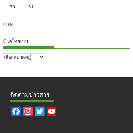
30
31
« ก.ค.
หัวข้อข่าว
หัวข้อ
ข่าว
ติดตามข่าวสาร
F
In
T
Y
ac
st
w
o
e
a
itt
u