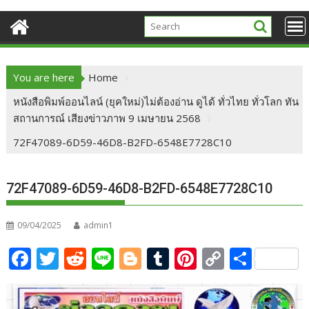
You are here
Home
หนังสือพิมพ์ออนไลน์ (ยุคใหม่)ไม่ต้องอ่าน ดูได้ ทั่วไทย ทั่วโลก ทัน
สถานการณ์ เสียงข่าวภาพ 9 เมษายน 2568
72F47089-6D59-46D8-B2FD-6548E7728C10
72F47089-6D59-46D8-B2FD-6548E7728C10
09/04/2025
admin1
F
T
R
Li
Bl
T
Pi
C
S
ac
w
e
n
o
u
nt
o
h
e
itt
d
e
g
m
er
p
ar