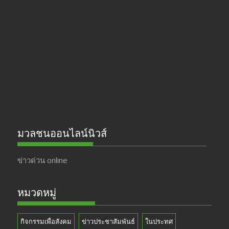
b
gr
er
T
o
a
u
o
m
b
k
e
มวลชนออนไลน์นิวส์
ข่าวด่วน online
หมวดหมู่
กิจกรรมเพื่อสังคม
ข่าวประชาสัมพันธ์
ในประทศ