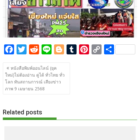
b
er
di
g
bl
e
y
e
o
t
er
r
st
Li
o
n
k
k
F
T
R
Li
Bl
T
Pi
C
S
ac
w
e
n
o
u
nt
o
h
แนะแนว
e
itt
d
e
g
m
er
p
ar
หนังสือพิมพ์ออนไลน์ (ยุค
เรื่อง
ใหม่)ไม่ต้องอ่าน ดูได้ ทั่วไทย ทั่ว
b
er
di
g
bl
e
y
e
โลก ทันสถานการณ์ เสียงข่าว
o
t
er
r
st
Li
ภาพ 9 เมษายน 2568
o
n
k
k
Related posts