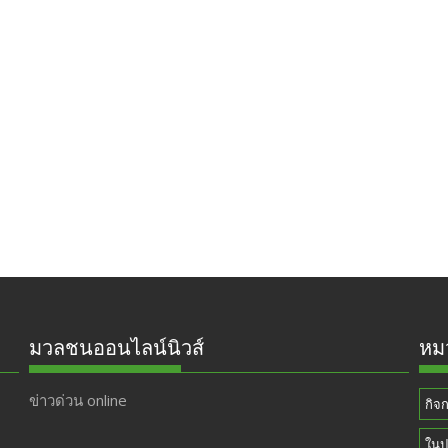
มวลชนออนไลน์นิวส์
หมว
ข่าวด่วน online
กิจ
ในป