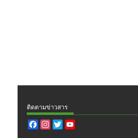
ติดตามข่าวสาร
F
In
T
Y
ac
st
w
o