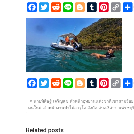
F
T
R
Li
Bl
T
Pi
C
ac
w
e
n
o
u
nt
o
e
itt
d
e
g
m
er
p
b
er
di
g
bl
e
y
o
t
er
r
st
Li
o
n
k
k
F
T
R
Li
Bl
T
Pi
C
ac
w
e
n
o
u
nt
o
แนะแนว
e
itt
d
e
g
m
er
p
นายพิศิษฐ์ เจริญสุข หัวหน้าอุทยานเเห่งชาติเขาสามร้อ
เรื่อง
คนใหม่ เจ้าพนักงานป่าไม้อาวุโส.สังกัด สบอ.3สาขาเพรชบุร
b
er
di
g
bl
e
y
o
t
er
r
st
Li
o
n
Related posts