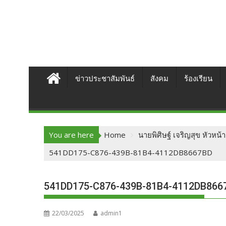
ข่าวประชาสัมพันธ์
สังคม
ร้องเรียน
You are here
Home
นายพิศิษฐ์ เจริญสุข หัวหน
541DD175-C876-439B-81B4-4112DB8667BD
541DD175-C876-439B-81B4-4112DB866
22/03/2025
admin1