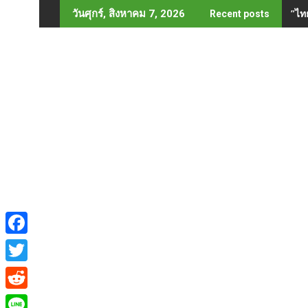
Skip
”ไท
วันศุกร์, สิงหาคม 7, 2026
Recent posts
to
content
F
a
T
c
w
R