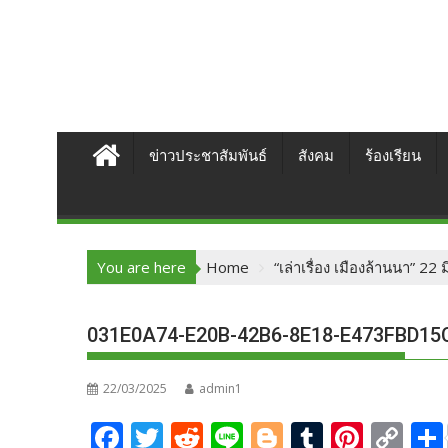
ข่าวประชาสัมพันธ์
สังคม
ร้องเรียน
You are here
Home
“เล่าเรื่อง เมืองล้านนา” 2
031E0A74-E20B-42B6-8E18-E473FBD15
22/03/2025
admin1
F
T
R
Li
Bl
T
Pi
C