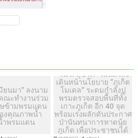
S
h
ar
e
“รมว. สุขาติ” ไม่แผ่วสั่ง
เดินหน้านโยบาย “ภูเก็ต
มียนมา“ ลงนาม
โมเดล” ระดมกำลังปู
้งคณะทำงานร่วม
พรมตรวจสอบพื้นที่ทั้ง
ิษข้ามพรมแดน
เกาะภูเก็ต อีก 40 จุด
รองคุณภาพน้ำ
พร้อมเร่งผลักดันประกาศ
น้ำพรมแดน
ป่านันทนาการหาดนุ้ย
ภูเก็ต เพื่อประชาชนได้