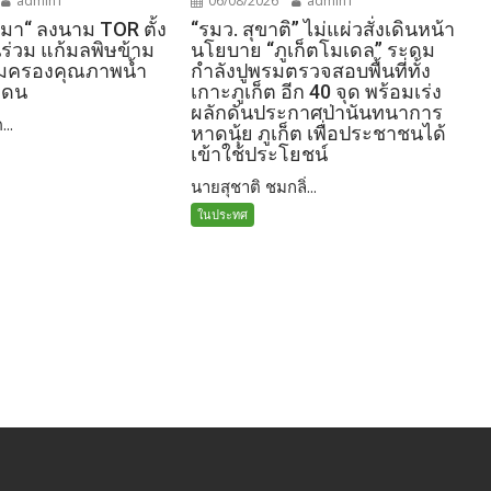
เข้าใช้ประโยชน์
admin1
06/08/2026
admin1
มา“ ลงนาม TOR ตั้ง
“รมว. สุขาติ” ไม่แผ่วสั่งเดินหน้า
่วม แก้มลพิษข้าม
นโยบาย “ภูเก็ตโมเดล” ระดม
้มครองคุณภาพน้ำ
กำลังปูพรมตรวจสอบพื้นที่ทั้ง
แดน
เกาะภูเก็ต อีก 40 จุด พร้อมเร่ง
ผลักดันประกาศป่านันทนาการ
...
หาดนุ้ย ภูเก็ต เพื่อประชาชนได้
เข้าใช้ประโยชน์
นายสุชาติ ชมกลิ่...
ในประทศ