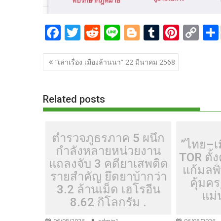
F
T
R
Li
Bl
T
Pi
C
ac
w
e
n
o
u
nt
o
แนะแนว
e
itt
d
e
g
m
er
p
“เล่าเรื่อง เมืองล้านนา” 22 มีนาคม 2568
เรื่อง
b
er
di
g
bl
e
y
o
t
er
r
st
Li
Related posts
o
n
k
k
ตำรวจภูธรภาค 5 ผนึก
”ไทย–เ
กำลังหลายหน่วยงาน
TOR ตั
แถลงจับ 3 คดียาเสพติด
แก้มลพ
รายสำคัญ ยึดยาบ้ากว่า
คุ้มค
3.2 ล้านเม็ด เฮโรอีน
แม่
8.62 กิโลกรัม .