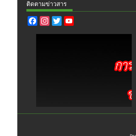
ติดตามข่าวสาร
F
In
T
Y
ac
st
w
o
e
a
itt
u
b
gr
er
T
o
a
u
o
m
b
k
e
Pr