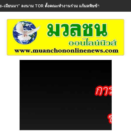
ย–เมียนมา“ ลงนาม TOR ตั้งคณะทำงานร่วม แก้มลพิษข้ามพรมแดน คุ้มค