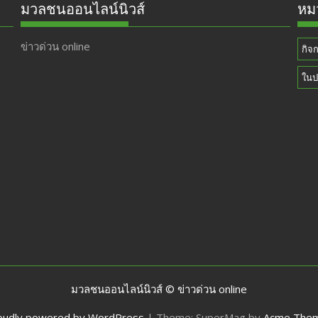
มวลชนออนไลน์นิวส์
หมว
ข่าวด่วน online
กิจ
ในป
มวลชนออนไลน์นิวส์ © ข่าวด่วน online
oudly powered by WordPress
|
Theme: SuperMag by
Acme The