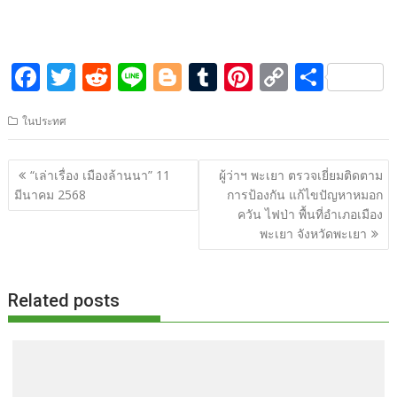
F
T
R
Li
Bl
T
Pi
C
S
ac
w
e
n
o
u
nt
o
h
ในประทศ
e
itt
d
e
g
m
er
p
ar
b
er
di
g
bl
e
y
e
แนะแนว
“เล่าเรื่อง เมืองล้านนา” 11
ผู้ว่าฯ พะเยา ตรวจเยี่ยมติดตาม
o
t
er
r
st
Li
เรื่อง
มีนาคม 2568
การป้องกัน แก้ไขปัญหาหมอก
o
n
ควัน ไฟป่า พื้นที่อำเภอเมือง
พะเยา จังหวัดพะเยา
k
k
Related posts