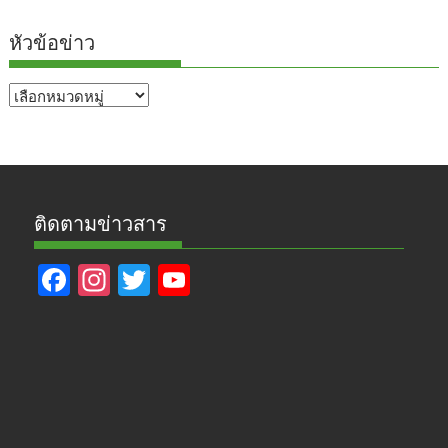
หัวข้อข่าว
หัวข้อ
ข่าว
ติดตามข่าวสาร
F
In
T
Y
ac
st
w
o
e
a
itt
u
b
gr
er
T
o
a
u
o
m
b