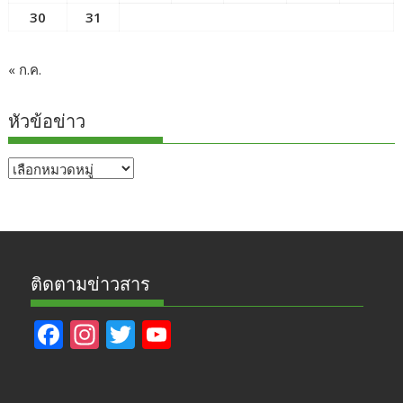
30
31
« ก.ค.
หัวข้อข่าว
หัวข้อ
ข่าว
ติดตามข่าวสาร
F
In
T
Y
ac
st
w
o
e
a
itt
u