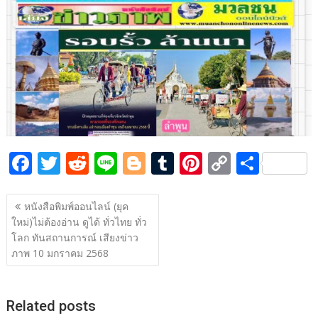
b
er
di
g
bl
e
y
e
o
t
er
r
st
Li
o
n
k
k
F
T
R
Li
Bl
T
Pi
C
S
ac
w
e
n
o
u
nt
o
h
แนะแนว
e
itt
d
e
g
m
er
p
ar
หนังสือพิมพ์ออนไลน์ (ยุค
เรื่อง
ใหม่)ไม่ต้องอ่าน ดูได้ ทั่วไทย ทั่ว
b
er
di
g
bl
e
y
e
โลก ทันสถานการณ์ เสียงข่าว
o
t
er
r
st
Li
ภาพ 10 มกราคม 2568
o
n
k
k
Related posts