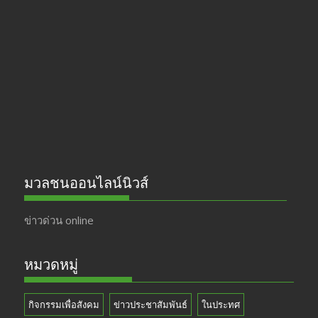
b
gr
er
T
o
a
u
o
m
b
k
e
มวลชนออนไลน์นิวส์
ข่าวด่วน online
หมวดหมู่
กิจกรรมเพื่อสังคม
ข่าวประชาสัมพันธ์
ในประทศ