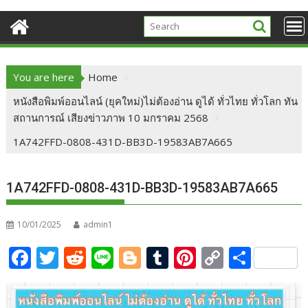
You are here
Home
หนังสือพิมพ์ออนไลน์ (ยุคใหม่)ไม่ต้องอ่าน ดูได้ ทั่วไทย ทั่วโลก ทัน
สถานการณ์ เสียงข่าวภาพ 10 มกราคม 2568
1A742FFD-0808-431D-BB3D-19583AB7A665
1A742FFD-0808-431D-BB3D-19583AB7A665
10/01/2025
admin1
F
T
R
Li
Bl
T
Pi
C
S
ac
w
e
n
o
u
nt
o
h
e
itt
d
e
g
m
er
p
ar