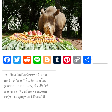
e
itt
d
e
g
m
er
p
ar
b
er
di
g
bl
e
y
e
o
t
er
r
st
Li
o
n
k
k
F
T
R
Li
Bl
T
Pi
C
S
ac
w
e
n
o
u
nt
o
h
แนะแนว
e
itt
d
e
g
m
er
p
ar
เชียงใหม่ไนท์ซาฟารี ร่วม
เรื่อง
อนุรักษ์ “แรด” ในวันแรดโลก
b
er
di
g
bl
e
y
e
(World Rhino Day) จัดเต็มให้
o
t
er
r
st
Li
แรดขาว “พี่ฮอร์นและน้องกอ
o
n
หญ้า” ตะลุยบุฟเฟต์ผักผลไม้
k
k