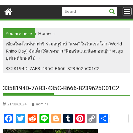
You are here
Home
เชียงใหม่ไนท์ซาฟารี ร่วมอนุรักษ์ “แรด” ในวันแรดโลก (World
Rhino Day) จัดเต็มให้แรดขาว “พี่ฮอร์นและน้องกอหญ้า” ตะลุย
บุฟเฟต์ผักผลไม้
3358194D-7AB3-435C-B666-8239625C01C2
3358194D-7AB3-435C-B666-8239625C01C2
21/09/2024
admin1
F
T
R
Li
Bl
T
Pi
C
S
ac
w
e
n
o
u
nt
o
h