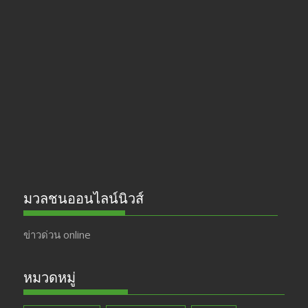
e
a
itt
u
b
gr
er
T
o
a
u
o
m
b
k
e
มวลชนออนไลน์นิวส์
ข่าวด่วน online
หมวดหมู่