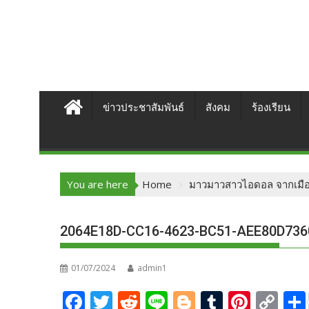
ข่าวประชาสัมพันธ์
สังคม
ร้องเรียน
You are here
Home
มาวมาวสาวไอดอล จากเมือง
2064E18D-CC16-4623-BC51-AEE80D736
01/07/2024
admin1
F
T
R
Li
Bl
T
Pi
C