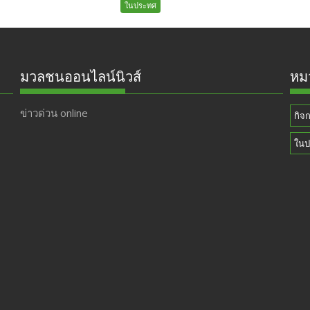
ในประทศ
มวลชนออนไลน์นิวส์
หมว
ข่าวด่วน online
กิจ
ในป