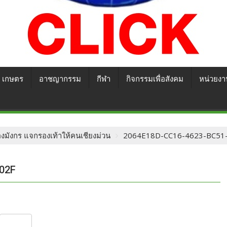
เกษตร
อาชญากรรม
กีฬา
กิจกรรมเพื่อสังคม
หน่วยงา
มังกร แจกรองเท้าให้คนเชียงม่วน
2064E18D-CC16-4623-BC51
02F
S