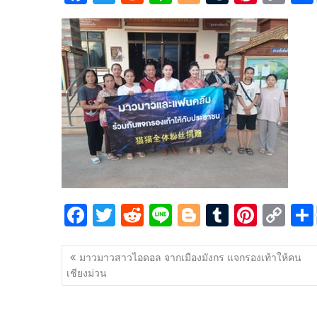
ac
w
e
n
o
u
nt
o
e
itt
d
e
g
m
er
p
b
er
di
g
bl
e
y
o
t
er
r
st
Li
o
n
k
k
F
T
R
Li
Bl
T
Pi
C
ac
w
e
n
o
u
nt
o
แนะแนว
e
itt
d
e
g
m
er
p
มาวมาวสาวไอดอล จากเมืองมังกร แจกรองเท้าให้คน
เรื่อง
เชียงม่วน
b
er
di
g
bl
e
y
o
t
er
r
st
Li