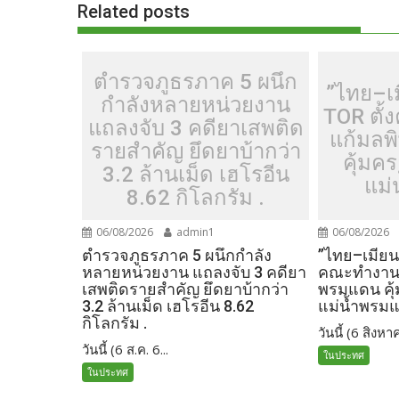
o
n
Related posts
k
k
ตำรวจภูธรภาค 5 ผนึก
”ไทย–เ
กำลังหลายหน่วยงาน
TOR ตั
แถลงจับ 3 คดียาเสพติด
แก้มลพ
รายสำคัญ ยึดยาบ้ากว่า
คุ้มค
3.2 ล้านเม็ด เฮโรอีน
แม่
8.62 กิโลกรัม .
06/08/2026
admin1
06/08/2026
ตำรวจภูธรภาค 5 ผนึกกำลัง
”ไทย–เมียน
หลายหน่วยงาน แถลงจับ 3 คดียา
คณะทำงานร
เสพติดรายสำคัญ ยึดยาบ้ากว่า
พรมแดน คุ
3.2 ล้านเม็ด เฮโรอีน 8.62
แม่น้ำพรม
กิโลกรัม .
วันนี้ (6 สิงหาค
วันนี้ (6 ส.ค. 6...
ในประทศ
ในประทศ