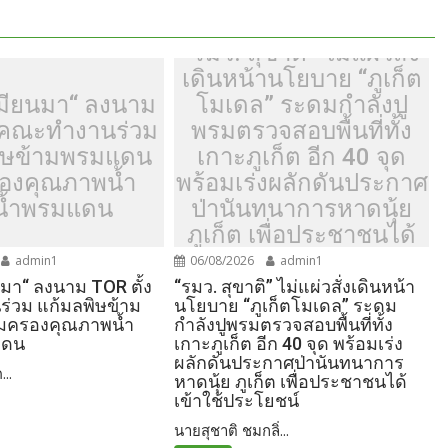
“รมว. สุขาติ” ไม่แผ่วสั่ง
เดินหน้านโยบาย “ภูเก็ต
มียนมา“ ลงนาม
โมเดล” ระดมกำลังปู
้งคณะทำงานร่วม
พรมตรวจสอบพื้นที่ทั้ง
ิษข้ามพรมแดน
เกาะภูเก็ต อีก 40 จุด
รองคุณภาพน้ำ
พร้อมเร่งผลักดันประกาศ
น้ำพรมแดน
ป่านันทนาการหาดนุ้ย
ภูเก็ต เพื่อประชาชนได้
เข้าใช้ประโยชน์
admin1
06/08/2026
admin1
มา“ ลงนาม TOR ตั้ง
“รมว. สุขาติ” ไม่แผ่วสั่งเดินหน้า
่วม แก้มลพิษข้าม
นโยบาย “ภูเก็ตโมเดล” ระดม
้มครองคุณภาพน้ำ
กำลังปูพรมตรวจสอบพื้นที่ทั้ง
แดน
เกาะภูเก็ต อีก 40 จุด พร้อมเร่ง
ผลักดันประกาศป่านันทนาการ
...
หาดนุ้ย ภูเก็ต เพื่อประชาชนได้
เข้าใช้ประโยชน์
นายสุชาติ ชมกลิ่...