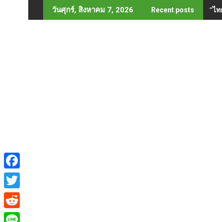
Skip
”ไท
วันศุกร์, สิงหาคม 7, 2026
Recent posts
to
content
F
a
T
c
w
R