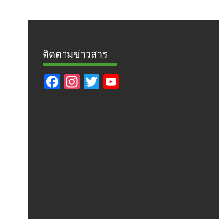
ติดตามข่าวสาร
F
In
T
Y
ac
st
w
o
e
a
itt
u
b
gr
er
T
o
a
u
o
m
b
k
e