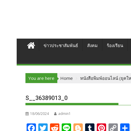
ข่าวประชาสัมพันธ์
สังคม
ร้องเรียน
You are here
Home
หนังสือพิมพ์ออนไลน์ (ยุคให
S__36389013_0
18/06/2024
admin1
F
T
R
Li
Bl
T
Pi
C