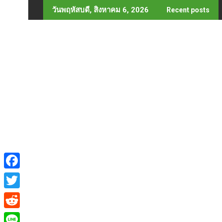
Skip
วันพฤหัสบดี, สิงหาคม 6, 2026
Recent posts
to
content
F
a
T
c
w
R