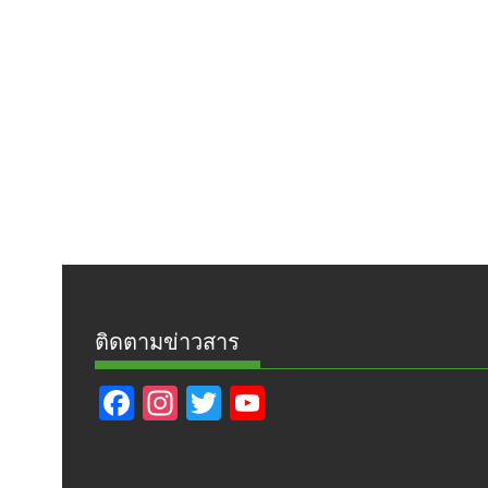
ติดตามข่าวสาร
F
In
T
Y
ac
st
w
o
e
a
itt
u