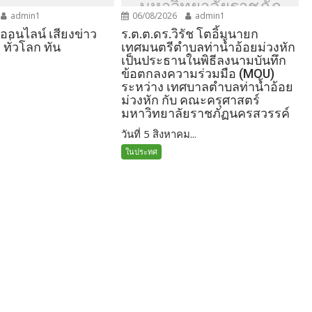
มหาวิทยาลัยราชภัฏ
admin1
06/08/2026
admin1
นครสวรรค์
์ออนไลน์ เสียงข่าว
ร.ต.ต.ดร.วิรัช โตอิ้มนายก
 ทั่วโลก ทัน
เทศมนตรีตำบลท่าน้ำอ้อยม่วงหัก
์
เป็นประธานในพิธีลงนามบันทึก
ข้อตกลงความร่วมมือ (MOU)
ระหว่าง เทศบาลตำบลท่าน้ำอ้อย
ม่วงหัก กับ คณะครุศาสตร์
มหาวิทยาลัยราชภัฏนครสวรรค์
วันที่ 5 สิงหาคม...
ในประทศ