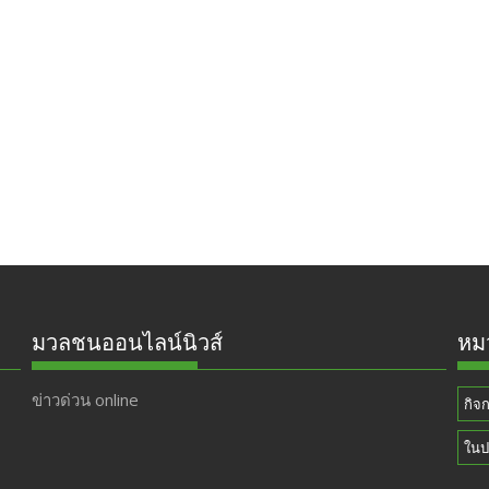
มวลชนออนไลน์นิวส์
หมว
ข่าวด่วน online
กิจ
ในป