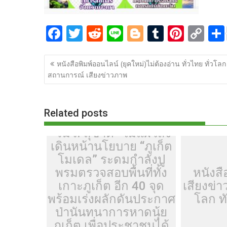
F
T
R
Li
Bl
T
Pi
C
ac
w
e
n
o
u
nt
o
แนะแนว
e
itt
d
e
g
m
er
p
หนังสือพิมพ์ออนไลน์ (ยุคใหม่)ไม่ต้องอ่าน ทั่วไทย ทั่วโลก
เรื่อง
สถานการณ์ เสียงข่าวภาพ
b
er
di
g
bl
e
y
o
t
er
r
st
Li
o
n
Related posts
k
k
“รมว. สุขาติ” ไม่แผ่วสั่ง
เดินหน้านโยบาย “ภูเก็ต
โมเดล” ระดมกำลังปู
พรมตรวจสอบพื้นที่ทั้ง
หนังสื
เกาะภูเก็ต อีก 40 จุด
เสียงข่า
พร้อมเร่งผลักดันประกาศ
โลก ท
ป่านันทนาการหาดนุ้ย
ภูเก็ต เพื่อประชาชนได้