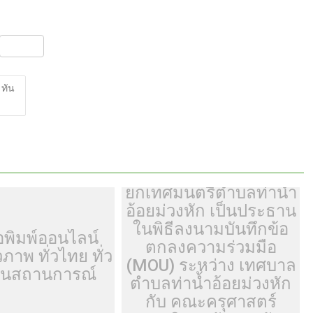
S
h
ar
 ทัน
e
ร.ต.ต.ดร.วิรัช โตอิ้มนา
ยกเทศมนตรีตำบลท่าน้ำ
อ้อยม่วงหัก เป็นประธาน
ในพิธีลงนามบันทึกข้อ
อพิมพ์ออนไลน์
ตกลงความร่วมมือ
วภาพ ทั่วไทย ทั่ว
(MOU) ระหว่าง เทศบาล
ันสถานการณ์
ตำบลท่าน้ำอ้อยม่วงหัก
กับ คณะครุศาสตร์