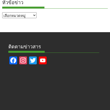
หัวข้อข่าว
หัวข้อ
ข่าว
ติดตามข่าวสาร
F
In
T
Y
ac
st
w
o
e
a
itt
u
b
gr
er
T
o
a
u
o
m
b
k
e