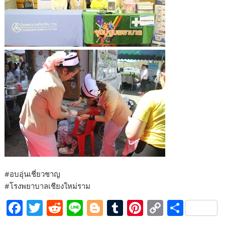
#อบอุ่นเชี่ยวชาญ
#โรงพยาบาลเชียงใหม่ราม
F
T
R
Li
Bl
T
Pi
C
S
ac
w
e
n
o
u
nt
o
h