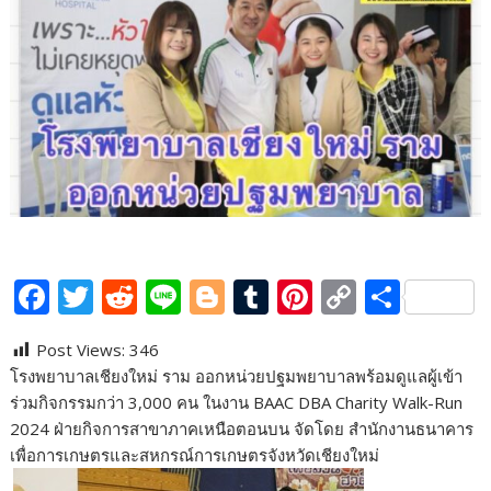
F
T
R
Li
Bl
T
Pi
C
S
ac
w
e
n
o
u
nt
o
h
Post Views:
346
e
itt
d
e
g
m
er
p
ar
โรงพยาบาลเชียงใหม่ ราม ออกหน่วยปฐมพยาบาลพร้อมดูแลผู้เข้า
b
er
di
g
bl
e
y
e
ร่วมกิจกรรมกว่า 3,000 คน ในงาน BAAC DBA Charity Walk-Run
o
t
er
r
st
Li
2024 ฝ่ายกิจการสาขาภาคเหนือตอนบน จัดโดย สำนักงานธนาคาร
เพื่อการเกษตรและสหกรณ์การเกษตรจังหวัดเชียงใหม่
o
n