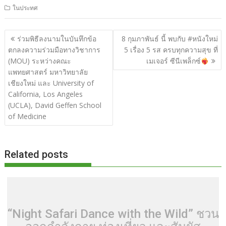
ในประทศ
e
itt
d
e
g
m
er
p
ar
b
er
di
g
bl
e
y
e
แนะแนว
ร่วมพิธีลงนามในบันทึกข้อ
8 กุมภาพันธ์ นี้ พบกับ #หนังใหม่
o
t
er
r
st
Li
เรื่อง
ตกลงความร่วมมือทางวิชาการ
5 เรื่อง 5 รส ครบทุกความสุข ที่
o
n
(MOU) ระหว่างคณะ
เมเจอร์ ซีนีเพล็กซ์
แพทยศาสตร์ มหาวิทยาลัย
k
k
เชียงใหม่ และ University of
California, Los Angeles
(UCLA), David Geffen School
of Medicine
Related posts
“Night Safari Dance with the Wild” ชวน