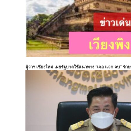
ผู้ว่าฯ เชียงใหม่ เผยรัฐบาลใช้แนวทาง “เจอ แจก จบ” รักษ