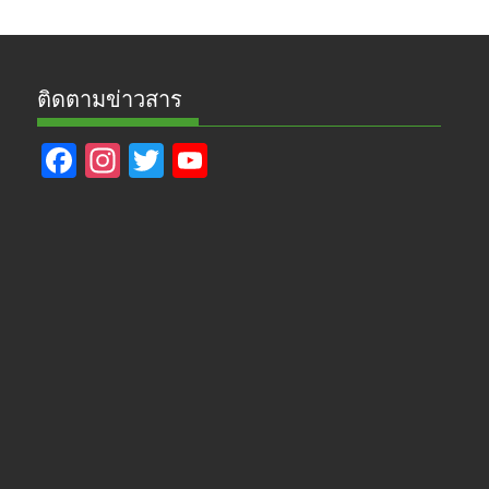
ติดตามข่าวสาร
F
In
T
Y
ac
st
w
o
e
a
itt
u
b
gr
er
T
o
a
u
o
m
b
k
e