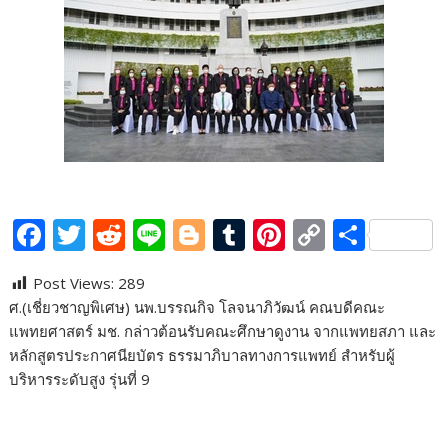
F
T
R
Li
Bl
T
Pi
C
S
ac
w
e
n
o
u
nt
o
h
Post Views:
289
e
itt
d
e
g
m
er
p
ar
ศ.(เชี่ยวชาญพิเศษ) นพ.บรรณกิจ โลจนาภิวัฒน์ คณบดีคณะ
b
er
di
g
bl
e
y
e
แพทยศาสตร์ มช. กล่าวต้อนรับคณะศึกษาดูงาน จากแพทยสภา และ
o
t
er
r
st
Li
หลักสูตรประกาศนียบัตร ธรรมาภิบาลทางการแพทย์ สำหรับผู้
บริหารระดับสูง รุ่นที่ 9
o
n
k
k