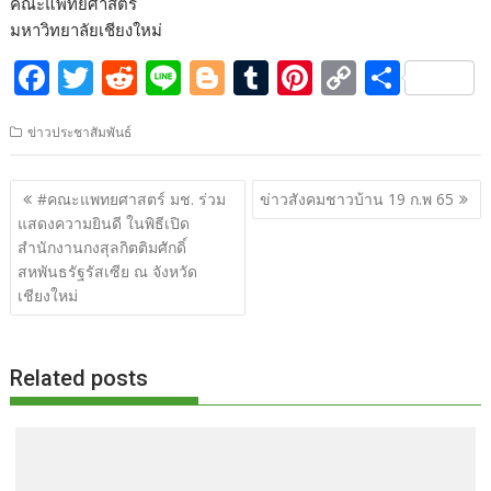
คณะแพทยศาสตร์
มหาวิทยาลัยเชียงใหม่
F
T
R
Li
Bl
T
Pi
C
S
ac
w
e
n
o
u
nt
o
h
ข่าวประชาสัมพันธ์
e
itt
d
e
g
m
er
p
ar
b
er
di
g
bl
e
y
e
แนะแนว
#คณะแพทยศาสตร์ มช. ร่วม
ข่าวสังคมชาวบ้าน 19 ก.พ 65
o
t
er
r
st
Li
เรื่อง
แสดงความยินดี ในพิธีเปิด
o
n
สำนักงานกงสุลกิตติมศักดิ์
สหพันธรัฐรัสเซีย ณ จังหวัด
k
k
เชียงใหม่
Related posts