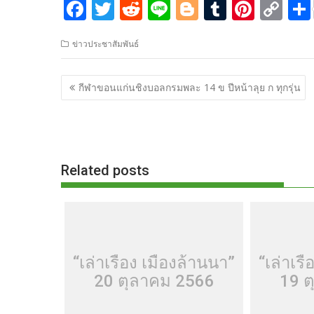
F
T
R
Li
Bl
T
Pi
C
ac
w
e
n
o
u
nt
o
ข่าวประชาสัมพันธ์
e
itt
d
e
g
m
er
p
b
er
di
g
bl
e
y
แนะแนว
กีฬาขอนแก่นชิงบอลกรมพละ​ 14 ข​ ปีหน้าลุย​ ก​ ทุกรุ่น
o
t
er
r
st
Li
เรื่อง
o
n
k
k
Related posts
“เล่าเรื่อง เมืองล้านนา”
“เล่าเรื
20 ตุลาคม 2566
19 ต