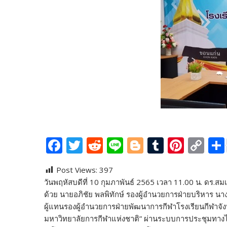
F
T
R
Li
Bl
T
Pi
C
ac
w
e
n
o
u
nt
o
Post Views:
397
e
itt
d
e
g
m
er
p
วันพฤหัสบดีที่ 10 กุมภาพันธ์ 2565 เวลา 11.00 น. ดร.ส
b
er
di
g
bl
e
y
ด้วย นายอภิชัย พลพิทักษ์ รองผู้อำนวยการฝ่ายบริหาร น
o
t
er
r
st
Li
ผู้แทนรองผู้อำนวยการฝ่ายพัฒนาการกีฬาโรงเรียนกีฬาจัง
มหาวิทยาลัยการกีฬาแห่งชาติ” ผ่านระบบการประชุมทา
o
n