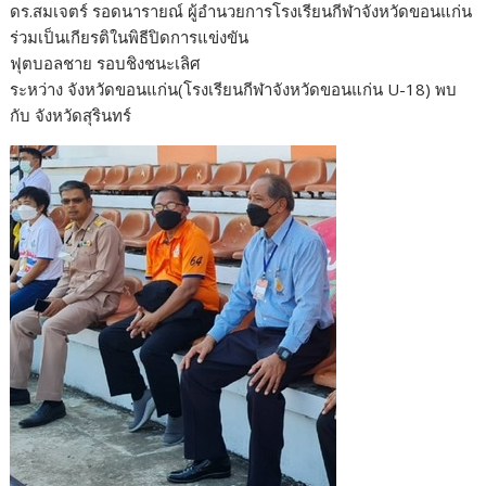
ดร.สมเจตร์​ รอดนารายณ์​ ผู้อำนวยการโรงเรียนกีฬา​จังหวัด​ขอนแก่น​
ร่วมเป็นเกียรติในพิธีปิดการแข่งขัน
ฟุตบอลชาย รอบชิงชนะเลิศ
ระหว่าง​ จังหวัดขอนแก่น​(โรงเรียน​กีฬา​จังหวัด​ขอนแก่น​ U-18)​ พบ
กับ​ จังหวัดสุรินทร์