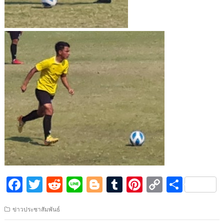
F
T
R
Li
Bl
T
Pi
C
S
ac
w
e
n
o
u
nt
o
h
ข่าวประชาสัมพันธ์
e
itt
d
e
g
m
er
p
ar