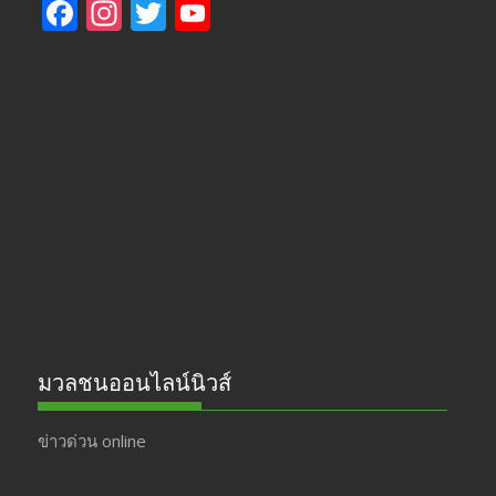
F
In
T
Y
ac
st
w
o
e
a
itt
u
b
gr
er
T
o
a
u
o
m
b
k
e
มวลชนออนไลน์นิวส์
ข่าวด่วน online