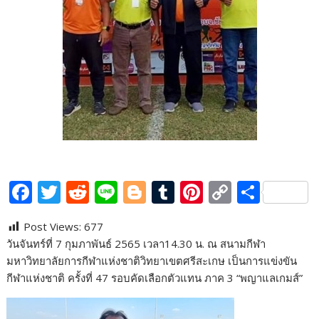
F
T
R
Li
Bl
T
Pi
C
S
ac
w
e
n
o
u
nt
o
h
Post Views:
677
e
itt
d
e
g
m
er
p
ar
วันจันทร์ที่​ 7 กุมภาพันธ์​ ​2565 เวลา​14.30 น.​ ณ​ สนามกีฬา
b
er
di
g
bl
e
y
e
มหาวิทยาลัย​การกีฬา​แห่งชาติ​วิทยาเขตศรีสะเกษ​ เป็นการแข่งขัน
o
t
er
r
st
Li
กีฬาแห่งชาติ ครั้งที่​ 47 รอบคัดเลือกตัวแทน​ ภาค​ 3 “พญาแลเกมส์”
o
n