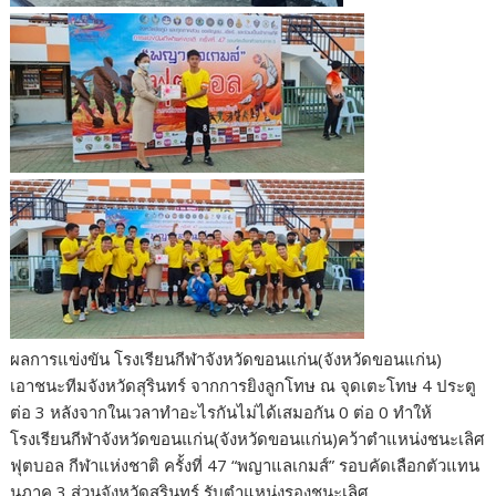
ผลการแข่งขัน​ โรงเรียน​กีฬา​จังหวัด​ขอนแก่น​(จังหวัด​ขอนแก่น)​
เอาชนะทีมจังหวัดสุรินทร์​ จากการยิงลูกโทษ​ ณ​ จุดเตะโทษ​ 4 ประตู
ต่อ​ 3 หลังจากในเวลาทำอะไรกันไม่ได้เสมอกัน​ 0 ต่อ​ 0 ทำให้
โรงเรียน​กีฬา​จังหวัด​ขอนแก่น​(จังหวัด​ขอนแก่น)​คว้าตำแหน่งชนะเลิศ
ฟุตบอล​ กีฬาแห่งชาติ​ ครั้งที่​ 47 “พญาแลเกมส์” รอบคัดเลือกตัวแทน​
นภาค​ 3​ ส่วนจังหวัดสุรินทร์​ รับตำแหน่งรองชนะเลิศ