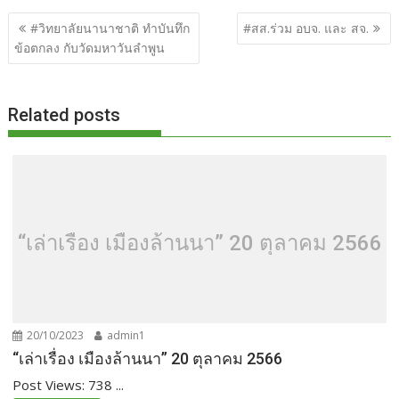
b
er
di
g
bl
e
y
e
แนะแนว
#วิทยาลัยนานาชาติ ทำบันทึก
#สส.ร่วม อบจ. และ สจ.
o
t
er
r
st
Li
เรื่อง
ข้อตกลง กับวัดมหาวันลำพูน
o
n
k
k
Related posts
“เล่าเรื่อง เมืองล้านนา” 20 ตุลาคม 2566
20/10/2023
admin1
“เล่าเรื่อง เมืองล้านนา” 20 ตุลาคม 2566
Post Views: 738 ...